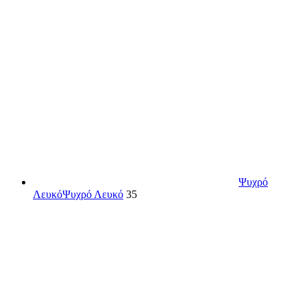
Ψυχρό
Λευκό
Ψυχρό Λευκό
35