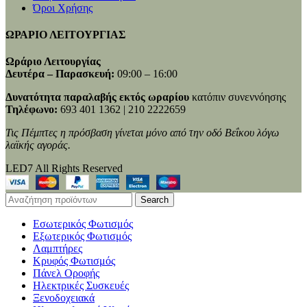
Όροι Χρήσης
ΩΡΑΡΙΟ ΛΕΙΤΟΥΡΓΙΑΣ
Ωράριο Λειτουργίας
Δευτέρα – Παρασκευή:
09:00 – 16:00
Δυνατότητα παραλαβής εκτός ωραρίου
κατόπιν συνεννόησης
Τηλέφωνο:
693 401 1362 | 210 2222659
Τις Πέμπτες η πρόσβαση γίνεται μόνο από την οδό Βεΐκου λόγω
λαϊκής αγοράς.
LED7 All Rights Reserved
Search
Εσωτερικός Φωτισμός
Εξωτερικός Φωτισμός
Λαμπτήρες
Κρυφός Φωτισμός
Πάνελ Οροφής
Ηλεκτρικές Συσκευές
Ξενοδοχειακά