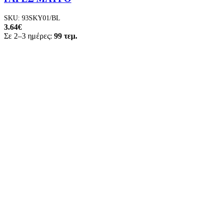
SKU:
93SKY01/BL
3.64
€
Σε 2–3 ημέρες:
99 τεμ.