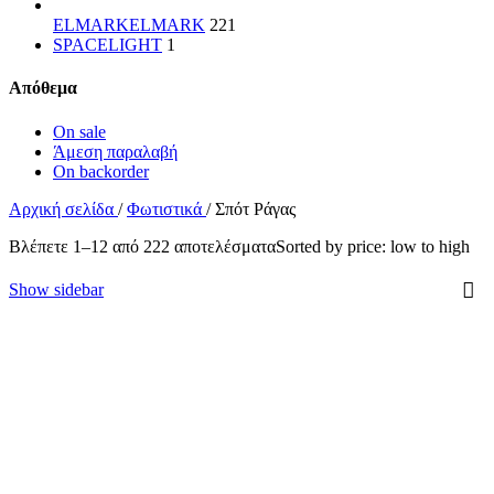
ELMARK
ELMARK
221
SPACELIGHT
1
Απόθεμα
On sale
Άμεση παραλαβή
On backorder
Αρχική σελίδα
/
Φωτιστικά
/
Σπότ Ράγας
Βλέπετε 1–12 από 222 αποτελέσματα
Sorted by price: low to high
Show sidebar