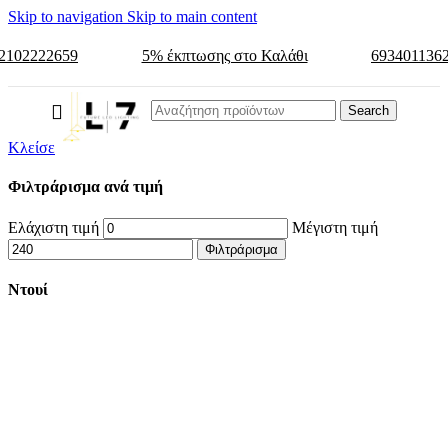
Skip to navigation
Skip to main content
2102222659
5% έκπτωσης στο Καλάθι
693401136
Search
Κλείσε
Φιλτράρισμα ανά τιμή
Ελάχιστη τιμή
Μέγιστη τιμή
Φιλτράρισμα
Ντουί