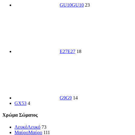
GU10
GU10
23
E27
E27
18
G9
G9
14
GX53
4
Χρώμα Σώματος
Λευκό
Λευκό
73
Μαύρο
Μαύρο
111