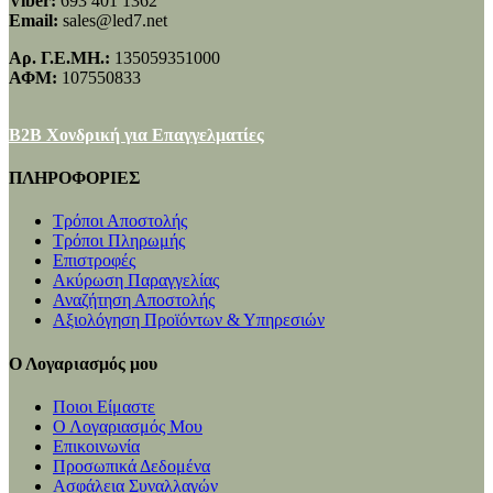
Viber:
693 401 1362
Email:
sales@led7.net
Αρ. Γ.Ε.ΜΗ.:
135059351000
ΑΦΜ:
107550833
B2B Χονδρική για Επαγγελματίες
ΠΛΗΡΟΦΟΡΙΕΣ
Τρόποι Αποστολής
Τρόποι Πληρωμής
Επιστροφές
Ακύρωση Παραγγελίας
Αναζήτηση Αποστολής
Αξιολόγηση Προϊόντων & Υπηρεσιών
Ο Λογαριασμός μου
Ποιοι Είμαστε
Ο Λογαριασμός Μου
Επικοινωνία
Προσωπικά Δεδομένα
Ασφάλεια Συναλλαγών