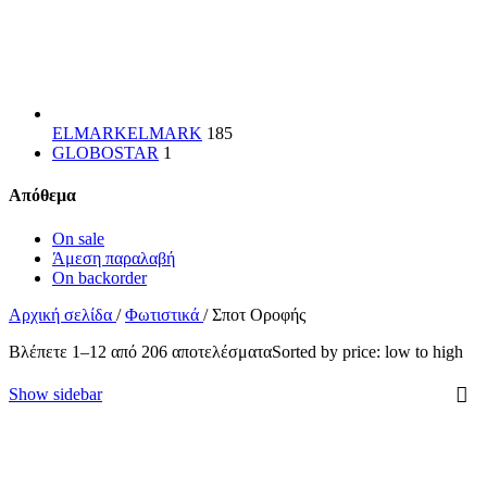
ELMARK
ELMARK
185
GLOBOSTAR
1
Απόθεμα
On sale
Άμεση παραλαβή
On backorder
Αρχική σελίδα
/
Φωτιστικά
/
Σποτ Οροφής
Βλέπετε 1–12 από 206 αποτελέσματα
Sorted by price: low to high
Show sidebar