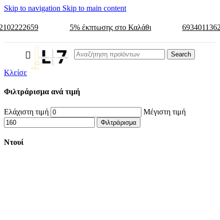
Skip to navigation
Skip to main content
2102222659
5% έκπτωσης στο Καλάθι
693401136
Search
Κλείσε
Φιλτράρισμα ανά τιμή
Ελάχιστη τιμή
Μέγιστη τιμή
Φιλτράρισμα
Ντουί