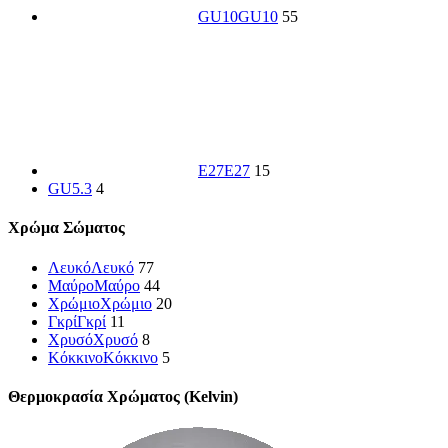
GU10
GU10
55
E27
E27
15
GU5.3
4
Χρώμα Σώματος
Λευκό
Λευκό
77
Μαύρο
Μαύρο
44
Χρώμιο
Χρώμιο
20
Γκρί
Γκρί
11
Χρυσό
Χρυσό
8
Κόκκινο
Κόκκινο
5
Θερμοκρασία Χρώματος (Kelvin)