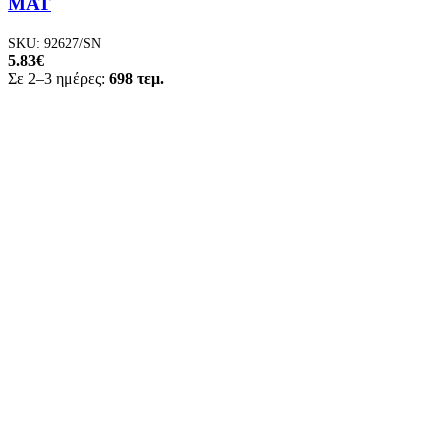
ΜΑΤ
SKU:
92627/SN
5.83
€
Σε 2–3 ημέρες:
698 τεμ.