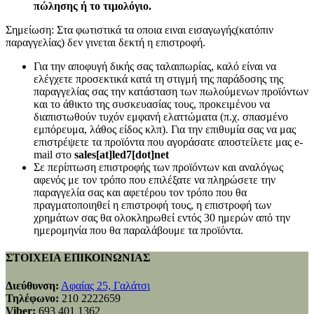
πώλησης ή το τιμολόγιο.
Σημείωση: Στα φωτιστικά τα οποια ειναι εισαγωγής(κατόπιν
παραγγελίας) δεν γινεται δεκτή η επιστροφή.
Για την αποφυγή δικής σας ταλαιπωρίας, καλό είναι να
ελέγχετε προσεκτικά κατά τη στιγμή της παράδοσης της
παραγγελίας σας την κατάσταση των πωλούμενων προϊόντων
και το άθικτο της συσκευασίας τους, προκειμένου να
διαπιστωθούν τυχόν εμφανή ελαττώματα (π.χ. σπασμένο
εμπόρευμα, λάθος είδος κλπ). Για την επιθυμία σας να μας
επιστρέψετε τα προϊόντα που αγοράσατε αποστείλετε μας e-
mail στο
sales[at]led7[dot]net
Σε περίπτωση επιστροφής των προϊόντων και αναλόγως
αφενός με τον τρόπο που επιλέξατε να πληρώσετε την
παραγγελία σας και αφετέρου τον τρόπο που θα
πραγματοποιηθεί η επιστροφή τους, η επιστροφή των
χρημάτων σας θα ολοκληρωθεί εντός 30 ημερών από την
ημερομηνία που θα παραλάβουμε τα προϊόντα.
ΣΤΟΙΧΕΙΑ ΕΠΙΚΟΙΝΩΝΙΑΣ
Διεύθυνση:
Αφαίας 25, Γαλάτσι
Τηλέφωνο:
210 2222659
Viber:
693 401 1362