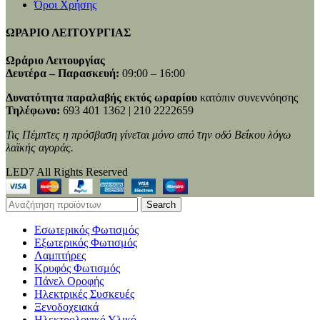
Όροι Χρήσης
ΩΡΑΡΙΟ ΛΕΙΤΟΥΡΓΙΑΣ
Ωράριο Λειτουργίας
Δευτέρα – Παρασκευή:
09:00 – 16:00
Δυνατότητα παραλαβής εκτός ωραρίου
κατόπιν συνεννόησης
Τηλέφωνο:
693 401 1362 | 210 2222659
Τις Πέμπτες η πρόσβαση γίνεται μόνο από την οδό Βεΐκου λόγω
λαϊκής αγοράς.
LED7 All Rights Reserved
Search
Εσωτερικός Φωτισμός
Εξωτερικός Φωτισμός
Λαμπτήρες
Κρυφός Φωτισμός
Πάνελ Οροφής
Ηλεκτρικές Συσκευές
Ξενοδοχειακά
Ηλεκτρολογικό Υλικό