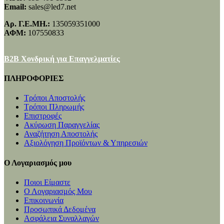
Email:
sales@led7.net
Αρ. Γ.Ε.ΜΗ.:
135059351000
ΑΦΜ:
107550833
B2B Χονδρική για Επαγγελματίες
ΠΛΗΡΟΦΟΡΙΕΣ
Τρόποι Αποστολής
Τρόποι Πληρωμής
Επιστροφές
Ακύρωση Παραγγελίας
Αναζήτηση Αποστολής
Αξιολόγηση Προϊόντων & Υπηρεσιών
Ο Λογαριασμός μου
Ποιοι Είμαστε
Ο Λογαριασμός Μου
Επικοινωνία
Προσωπικά Δεδομένα
Ασφάλεια Συναλλαγών