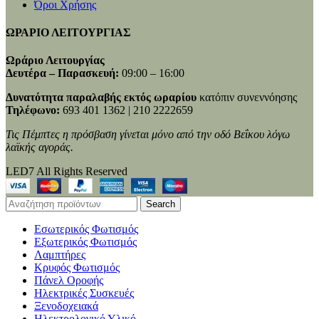
Όροι Χρήσης
ΩΡΑΡΙΟ ΛΕΙΤΟΥΡΓΙΑΣ
Ωράριο Λειτουργίας
Δευτέρα – Παρασκευή:
09:00 – 16:00
Δυνατότητα παραλαβής εκτός ωραρίου
κατόπιν συνεννόησης
Τηλέφωνο:
693 401 1362 | 210 2222659
Τις Πέμπτες η πρόσβαση γίνεται μόνο από την οδό Βεΐκου λόγω
λαϊκής αγοράς.
LED7 All Rights Reserved
Search
Εσωτερικός Φωτισμός
Εξωτερικός Φωτισμός
Λαμπτήρες
Κρυφός Φωτισμός
Πάνελ Οροφής
Ηλεκτρικές Συσκευές
Ξενοδοχειακά
Ηλεκτρολογικό Υλικό