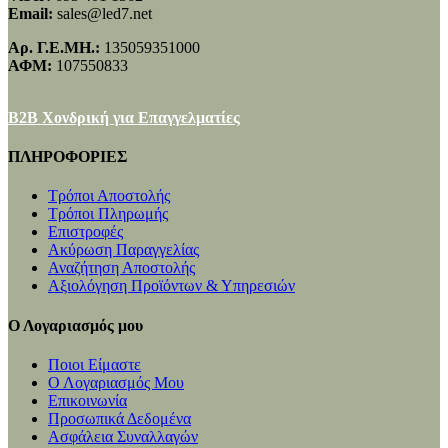
Email:
sales@led7.net
Αρ. Γ.Ε.ΜΗ.:
135059351000
ΑΦΜ:
107550833
B2B Χονδρική για Επαγγελματίες
ΠΛΗΡΟΦΟΡΙΕΣ
Τρόποι Αποστολής
Τρόποι Πληρωμής
Επιστροφές
Ακύρωση Παραγγελίας
Αναζήτηση Αποστολής
Αξιολόγηση Προϊόντων & Υπηρεσιών
Ο Λογαριασμός μου
Ποιοι Είμαστε
Ο Λογαριασμός Μου
Επικοινωνία
Προσωπικά Δεδομένα
Ασφάλεια Συναλλαγών