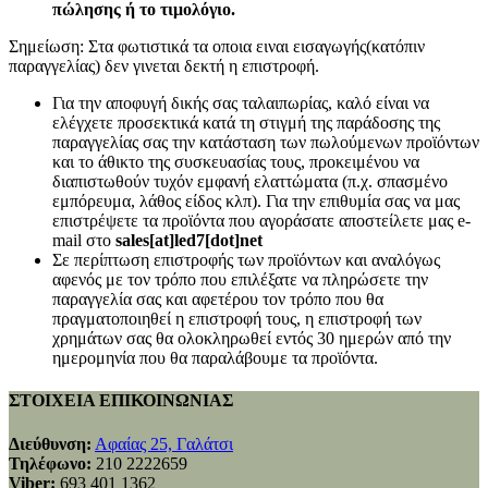
πώλησης ή το τιμολόγιο.
Σημείωση: Στα φωτιστικά τα οποια ειναι εισαγωγής(κατόπιν
παραγγελίας) δεν γινεται δεκτή η επιστροφή.
Για την αποφυγή δικής σας ταλαιπωρίας, καλό είναι να
ελέγχετε προσεκτικά κατά τη στιγμή της παράδοσης της
παραγγελίας σας την κατάσταση των πωλούμενων προϊόντων
και το άθικτο της συσκευασίας τους, προκειμένου να
διαπιστωθούν τυχόν εμφανή ελαττώματα (π.χ. σπασμένο
εμπόρευμα, λάθος είδος κλπ). Για την επιθυμία σας να μας
επιστρέψετε τα προϊόντα που αγοράσατε αποστείλετε μας e-
mail στο
sales[at]led7[dot]net
Σε περίπτωση επιστροφής των προϊόντων και αναλόγως
αφενός με τον τρόπο που επιλέξατε να πληρώσετε την
παραγγελία σας και αφετέρου τον τρόπο που θα
πραγματοποιηθεί η επιστροφή τους, η επιστροφή των
χρημάτων σας θα ολοκληρωθεί εντός 30 ημερών από την
ημερομηνία που θα παραλάβουμε τα προϊόντα.
ΣΤΟΙΧΕΙΑ ΕΠΙΚΟΙΝΩΝΙΑΣ
Διεύθυνση:
Αφαίας 25, Γαλάτσι
Τηλέφωνο:
210 2222659
Viber:
693 401 1362