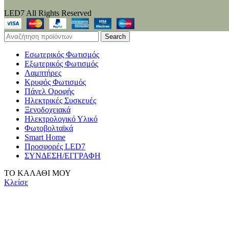
LED7 All Rights Reserved
Search
Εσωτερικός Φωτισμός
Εξωτερικός Φωτισμός
Λαμπτήρες
Κρυφός Φωτισμός
Πάνελ Οροφής
Ηλεκτρικές Συσκευές
Ξενοδοχειακά
Ηλεκτρολογικό Υλικό
Φωτοβολταϊκά
Smart Home
Προσφορές LED7
ΣΥΝΔΕΣΗ/ΕΓΓΡΑΦΗ
ΤΟ ΚΑΛΑΘΙ ΜΟΥ
Κλείσε