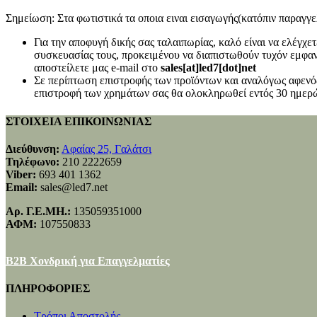
Σημείωση: Στα φωτιστικά τα οποια ειναι εισαγωγής(κατόπιν παραγγελ
Για την αποφυγή δικής σας ταλαιπωρίας, καλό είναι να ελέγχ
συσκευασίας τους, προκειμένου να διαπιστωθούν τυχόν εμφανή
αποστείλετε μας e-mail στο
sales[at]led7[dot]net
Σε περίπτωση επιστροφής των προϊόντων και αναλόγως αφενός
επιστροφή των χρημάτων σας θα ολοκληρωθεί εντός 30 ημερώ
ΣΤΟΙΧΕΙΑ ΕΠΙΚΟΙΝΩΝΙΑΣ
Διεύθυνση:
Αφαίας 25, Γαλάτσι
Τηλέφωνο:
210 2222659
Viber:
693 401 1362
Email:
sales@led7.net
Αρ. Γ.Ε.ΜΗ.:
135059351000
ΑΦΜ:
107550833
B2B Χονδρική για Επαγγελματίες
ΠΛΗΡΟΦΟΡΙΕΣ
Τρόποι Αποστολής