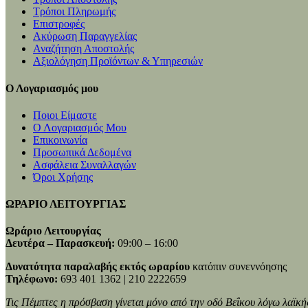
Τρόποι Πληρωμής
Επιστροφές
Ακύρωση Παραγγελίας
Αναζήτηση Αποστολής
Αξιολόγηση Προϊόντων & Υπηρεσιών
Ο Λογαριασμός μου
Ποιοι Είμαστε
Ο Λογαριασμός Μου
Επικοινωνία
Προσωπικά Δεδομένα
Ασφάλεια Συναλλαγών
Όροι Χρήσης
ΩΡΑΡΙΟ ΛΕΙΤΟΥΡΓΙΑΣ
Ωράριο Λειτουργίας
Δευτέρα – Παρασκευή:
09:00 – 16:00
Δυνατότητα παραλαβής εκτός ωραρίου
κατόπιν συνεννόησης
Τηλέφωνο:
693 401 1362 | 210 2222659
Τις Πέμπτες η πρόσβαση γίνεται μόνο από την οδό Βεΐκου λόγω λαϊκή