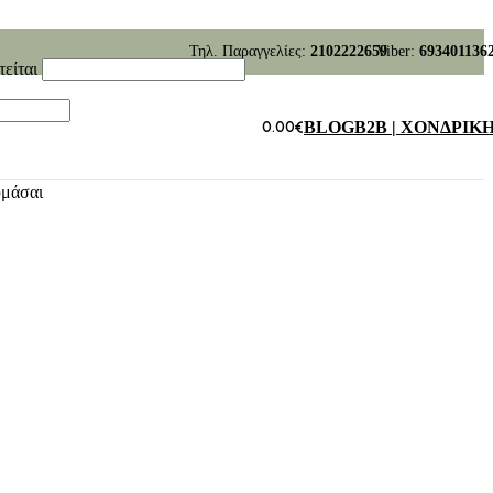
Τηλ. Παραγγελίες:
2102222659
Viber:
693401136
τείται
0.00
€
BLOG
B2B | ΧΟΝΔΡΙΚ
υμάσαι