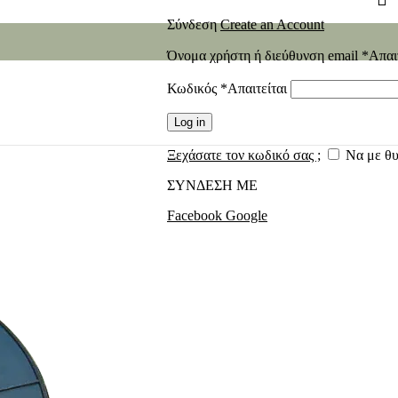
Σύνδεση
Create an Account
Όνομα χρήστη ή διεύθυνση email
*
Απαι
Κωδικός
*
Απαιτείται
Log in
Ξεχάσατε τον κωδικό σας ;
Να με θ
ΣΥΝΔΕΣΗ ΜΕ
Facebook
Google