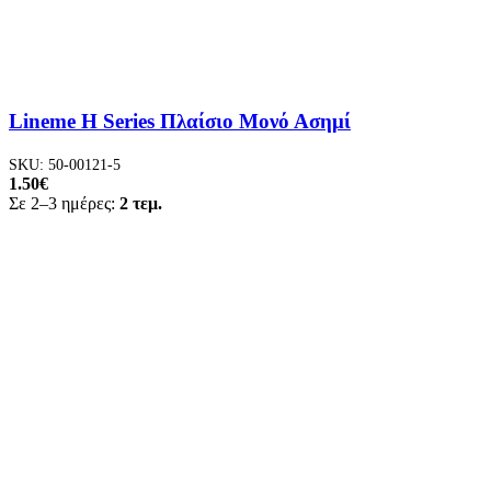
Lineme H Series Πλαίσιο Μονό Ασημί
SKU:
50-00121-5
1.50
€
Σε 2–3 ημέρες:
2 τεμ.