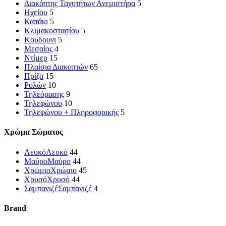
Διακόπτης Ταχυτήτων Ανεμιστήρα
5
Ηχείου
5
Καπάκι
5
Κλιμακοστασίου
5
Κουδουνι
5
Μεσαίος
4
Ντίμερ
15
Πλαίσια Διακοπτών
65
Πρίζα
15
Ρολών
10
Τηλεόρασης
9
Τηλεφώνου
10
Τηλεφώνου + Πληροφορικής
5
Χρώμα Σώματος
Λευκό
Λευκό
44
Μαύρο
Μαύρο
44
Χρώμιο
Χρώμιο
45
Χρυσό
Χρυσό
44
Σαμπανιζέ
Σαμπανιζέ
4
Brand