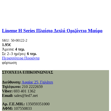
Lineme H Series Πλαίσιο Διπλό Οριζόντιο Μαύρο
SKU:
50-00122-2
1.95
€
Άμεσα:
4 τεμ.
Σε 2–3 ημέρες:
6 τεμ.
Περισσότερα Προιόντα
φόρτωση
ΣΤΟΙΧΕΙΑ ΕΠΙΚΟΙΝΩΝΙΑΣ
Διεύθυνση:
Αφαίας 25, Γαλάτσι
Τηλέφωνο:
210 2222659
Viber:
693 401 1362
Email:
sales@led7.net
Αρ. Γ.Ε.ΜΗ.:
135059351000
ΑΦΜ:
107550833