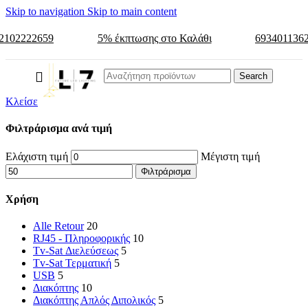
Skip to navigation
Skip to main content
2102222659
5% έκπτωσης στο Καλάθι
693401136
Search
Κλείσε
Φιλτράρισμα ανά τιμή
Ελάχιστη τιμή
Μέγιστη τιμή
Φιλτράρισμα
Χρήση
Alle Retour
20
RJ45 - Πληροφορικής
10
Tv-Sat Διελεύσεως
5
Tv-Sat Τερματική
5
USB
5
Διακόπτης
10
Διακόπτης Απλός Διπολικός
5