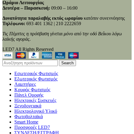
Ωράριο Λειτουργίας
Δευτέρα – Παρασκευή:
09:00 – 16:00
Δυνατότητα παραλαβής εκτός ωραρίου
κατόπιν συνεννόησης
Τηλέφωνο:
693 401 1362 | 210 2222659
Τις Πέμπτες η πρόσβαση γίνεται μόνο από την οδό Βεΐκου λόγω
λαϊκής αγοράς.
LED7 All Rights Reserved
Search
Εσωτερικός Φωτισμός
Εξωτερικός Φωτισμός
Λαμπτήρες
Κρυφός Φωτισμός
Πάνελ Οροφής
Ηλεκτρικές Συσκευές
Ξενοδοχειακά
Ηλεκτρολογικό Υλικό
Φωτοβολταϊκά
Smart Home
Προσφορές LED7
ΣΥΝΔΕΣΗ/ΕΓΓΡΑΦΗ