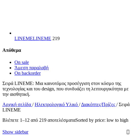
LINEME
LINEME
219
Απόθεμα
On sale
Άμεση παραλαβή
On backorder
Σειρά LINEME: Μια καινοτόμος προσέγγιση στον κόσμο της
τεχνολογίας και του design, που συνδυάζει τη λειτουργικότητα με
την αισθητική.
Αρχική σελίδα
/
Ηλεκτρολογικό Υλικό
/
Διακόπτες/Πρίζες
/
Σειρά
LINEME
Βλέπετε 1–12 από 219 αποτελέσματα
Sorted by price: low to high
Show sidebar