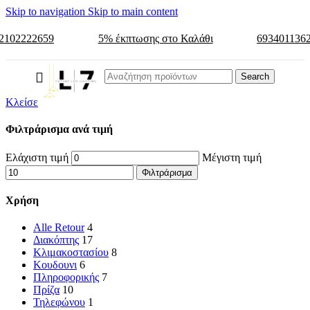
Skip to navigation
Skip to main content
2102222659
5% έκπτωσης στο Καλάθι
693401136
Search
Κλείσε
Φιλτράρισμα ανά τιμή
Ελάχιστη τιμή
Μέγιστη τιμή
Φιλτράρισμα
Χρήση
Alle Retour
4
Διακόπτης
17
Κλιμακοστασίου
8
Κουδουνι
6
Πληροφορικής
7
Πρίζα
10
Τηλεφώνου
1