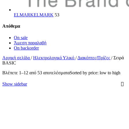
ELMARK
ELMARK
53
Απόθεμα
On sale
Άμεση παραλαβή
On backorder
Αρχική σελίδα
/
Ηλεκτρολογικό Υλικό
/
Διακόπτες/Πρίζες
/
Σειρά
BASIC
Βλέπετε 1–12 από 53 αποτελέσματα
Sorted by price: low to high
Show sidebar