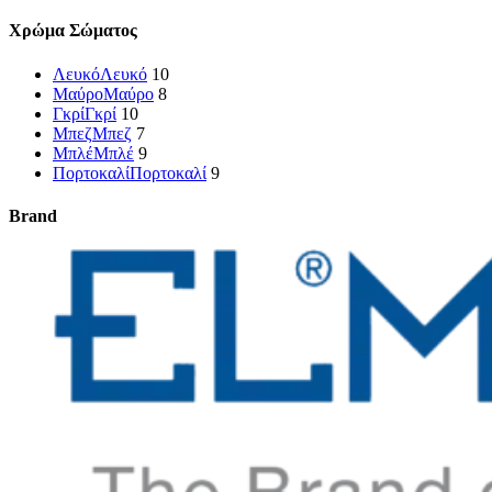
Χρώμα Σώματος
Λευκό
Λευκό
10
Μαύρο
Μαύρο
8
Γκρί
Γκρί
10
Μπεζ
Μπεζ
7
Μπλέ
Μπλέ
9
Πορτοκαλί
Πορτοκαλί
9
Brand