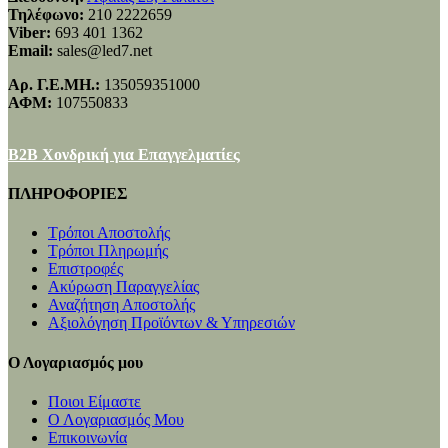
Τηλέφωνο:
210 2222659
Viber:
693 401 1362
Email:
sales@led7.net
Αρ. Γ.Ε.ΜΗ.:
135059351000
ΑΦΜ:
107550833
B2B Χονδρική για Επαγγελματίες
ΠΛΗΡΟΦΟΡΙΕΣ
Τρόποι Αποστολής
Τρόποι Πληρωμής
Επιστροφές
Ακύρωση Παραγγελίας
Αναζήτηση Αποστολής
Αξιολόγηση Προϊόντων & Υπηρεσιών
Ο Λογαριασμός μου
Ποιοι Είμαστε
Ο Λογαριασμός Μου
Επικοινωνία