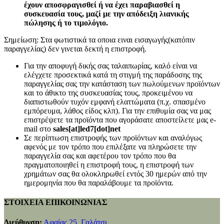
έχουν αποσφραγισθεί ή να έχει παραβιασθεί η
συσκευασία τους, μαζί με την απόδειξη λιανικής
πώλησης ή το τιμολόγιο.
Σημείωση: Στα φωτιστικά τα οποια ειναι εισαγωγής(κατόπιν
παραγγελίας) δεν γινεται δεκτή η επιστροφή.
Για την αποφυγή δικής σας ταλαιπωρίας, καλό είναι να
ελέγχετε προσεκτικά κατά τη στιγμή της παράδοσης της
παραγγελίας σας την κατάσταση των πωλούμενων προϊόντων
και το άθικτο της συσκευασίας τους, προκειμένου να
διαπιστωθούν τυχόν εμφανή ελαττώματα (π.χ. σπασμένο
εμπόρευμα, λάθος είδος κλπ). Για την επιθυμία σας να μας
επιστρέψετε τα προϊόντα που αγοράσατε αποστείλετε μας e-
mail στο
sales[at]led7[dot]net
Σε περίπτωση επιστροφής των προϊόντων και αναλόγως
αφενός με τον τρόπο που επιλέξατε να πληρώσετε την
παραγγελία σας και αφετέρου τον τρόπο που θα
πραγματοποιηθεί η επιστροφή τους, η επιστροφή των
χρημάτων σας θα ολοκληρωθεί εντός 30 ημερών από την
ημερομηνία που θα παραλάβουμε τα προϊόντα.
ΣΤΟΙΧΕΙΑ ΕΠΙΚΟΙΝΩΝΙΑΣ
Διεύθυνση:
Αφαίας 25, Γαλάτσι