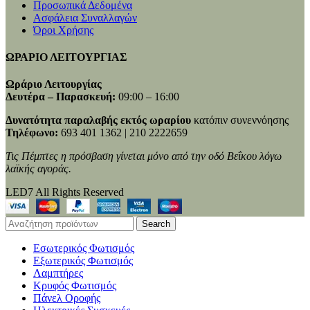
Προσωπικά Δεδομένα
Ασφάλεια Συναλλαγών
Όροι Χρήσης
ΩΡΑΡΙΟ ΛΕΙΤΟΥΡΓΙΑΣ
Ωράριο Λειτουργίας
Δευτέρα – Παρασκευή:
09:00 – 16:00
Δυνατότητα παραλαβής εκτός ωραρίου
κατόπιν συνεννόησης
Τηλέφωνο:
693 401 1362 | 210 2222659
Τις Πέμπτες η πρόσβαση γίνεται μόνο από την οδό Βεΐκου λόγω
λαϊκής αγοράς.
LED7 All Rights Reserved
Search
Εσωτερικός Φωτισμός
Εξωτερικός Φωτισμός
Λαμπτήρες
Κρυφός Φωτισμός
Πάνελ Οροφής