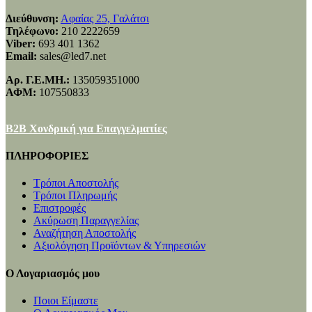
Διεύθυνση:
Αφαίας 25, Γαλάτσι
Τηλέφωνο:
210 2222659
Viber:
693 401 1362
Email:
sales@led7.net
Αρ. Γ.Ε.ΜΗ.:
135059351000
ΑΦΜ:
107550833
B2B Χονδρική για Επαγγελματίες
ΠΛΗΡΟΦΟΡΙΕΣ
Τρόποι Αποστολής
Τρόποι Πληρωμής
Επιστροφές
Ακύρωση Παραγγελίας
Αναζήτηση Αποστολής
Αξιολόγηση Προϊόντων & Υπηρεσιών
Ο Λογαριασμός μου
Ποιοι Είμαστε