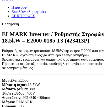
Περιγραφή
Επιπλέον πληροφορίες
ΕΠΙΣΤΡΟΦΕΣ
Περιγραφή
ELMARK Inverter / Ρυθμιστής Στροφών
18.5kW – E2000-0185 T3 (423413P)
Ρυθμιστής στροφών τριφασικός 18.5kW της σειράς E2000 από την
ELMARK, σχεδιασμένος για σταθερό έλεγχο κινητήρων,
βιομηχανικές εφαρμογές και απαιτητικά συστήματα αυτοματισμού.
Προσφέρει υψηλή αξιοπιστία, σταθερή λειτουργία και προστασία
σε compact μέγεθος.
Μοντέλο:
E2000
Μέγιστη ισχύς:
18.5kW
Μέγιστο ρεύμα:
38A
Τάση εισόδου:
400V
Διαστάσεις:
205×340×196mm
Μάρκα:
ELMARK
Εγγύηση:
3+2