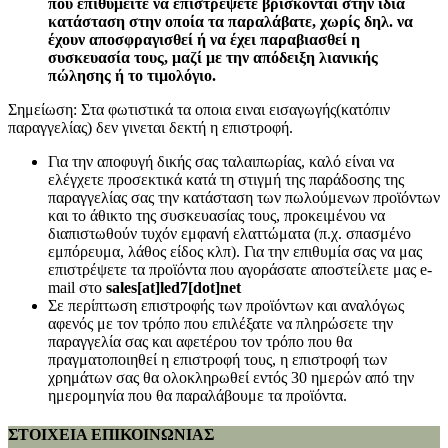
που επιθυμείτε να επιστρέψετε βρίσκονται στην ίδια
κατάσταση στην οποία τα παραλάβατε, χωρίς δηλ. να
έχουν αποσφραγισθεί ή να έχει παραβιασθεί η
συσκευασία τους, μαζί με την απόδειξη λιανικής
πώλησης ή το τιμολόγιο.
Σημείωση: Στα φωτιστικά τα οποια ειναι εισαγωγής(κατόπιν
παραγγελίας) δεν γινεται δεκτή η επιστροφή.
Για την αποφυγή δικής σας ταλαιπωρίας, καλό είναι να
ελέγχετε προσεκτικά κατά τη στιγμή της παράδοσης της
παραγγελίας σας την κατάσταση των πωλούμενων προϊόντων
και το άθικτο της συσκευασίας τους, προκειμένου να
διαπιστωθούν τυχόν εμφανή ελαττώματα (π.χ. σπασμένο
εμπόρευμα, λάθος είδος κλπ). Για την επιθυμία σας να μας
επιστρέψετε τα προϊόντα που αγοράσατε αποστείλετε μας e-
mail στο
sales[at]led7[dot]net
Σε περίπτωση επιστροφής των προϊόντων και αναλόγως
αφενός με τον τρόπο που επιλέξατε να πληρώσετε την
παραγγελία σας και αφετέρου τον τρόπο που θα
πραγματοποιηθεί η επιστροφή τους, η επιστροφή των
χρημάτων σας θα ολοκληρωθεί εντός 30 ημερών από την
ημερομηνία που θα παραλάβουμε τα προϊόντα.
ΣΤΟΙΧΕΙΑ ΕΠΙΚΟΙΝΩΝΙΑΣ