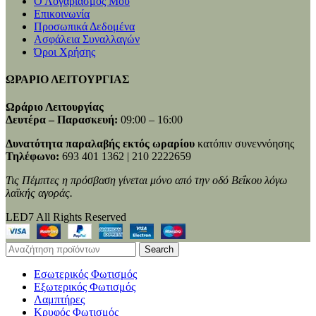
Ο Λογαριασμός Μου
Επικοινωνία
Προσωπικά Δεδομένα
Ασφάλεια Συναλλαγών
Όροι Χρήσης
ΩΡΑΡΙΟ ΛΕΙΤΟΥΡΓΙΑΣ
Ωράριο Λειτουργίας
Δευτέρα – Παρασκευή:
09:00 – 16:00
Δυνατότητα παραλαβής εκτός ωραρίου
κατόπιν συνεννόησης
Τηλέφωνο:
693 401 1362 | 210 2222659
Τις Πέμπτες η πρόσβαση γίνεται μόνο από την οδό Βεΐκου λόγω
λαϊκής αγοράς.
LED7 All Rights Reserved
Search
Εσωτερικός Φωτισμός
Εξωτερικός Φωτισμός
Λαμπτήρες
Κρυφός Φωτισμός