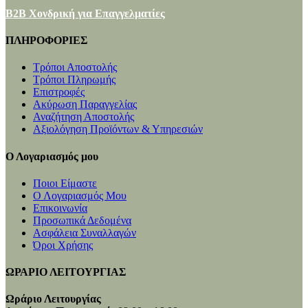
B2B Χονδρική για Επαγγελματίες
ΠΛΗΡΟΦΟΡΙΕΣ
Τρόποι Αποστολής
Τρόποι Πληρωμής
Επιστροφές
Ακύρωση Παραγγελίας
Αναζήτηση Αποστολής
Αξιολόγηση Προϊόντων & Υπηρεσιών
Ο Λογαριασμός μου
Ποιοι Είμαστε
Ο Λογαριασμός Μου
Επικοινωνία
Προσωπικά Δεδομένα
Ασφάλεια Συναλλαγών
Όροι Χρήσης
ΩΡΑΡΙΟ ΛΕΙΤΟΥΡΓΙΑΣ
Ωράριο Λειτουργίας