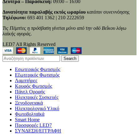
Δευτέρα – Παρασκευή:
09:00 – 16:00
Δυνατότητα παραλαβής εκτός ωραρίου
κατόπιν συνεννόησης
Τηλέφωνο:
693 401 1362 | 210 2222659
Τις Πέμπτες η πρόσβαση γίνεται μόνο από την οδό Βεΐκου λόγω
λαϊκής αγοράς.
LED7 All Rights Reserved
Search
Εσωτερικός Φωτισμός
Εξωτερικός Φωτισμός
Λαμπτήρες
Κρυφός Φωτισμός
Πάνελ Οροφής
Ηλεκτρικές Συσκευές
Ξενοδοχειακά
Ηλεκτρολογικό Υλικό
Φωτοβολταϊκά
Smart Home
Προσφορές LED7
ΣΥΝΔΕΣΗ/ΕΓΓΡΑΦΗ