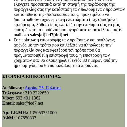
ελέγχετε προσεκτικά κατά τη στιγμή της παράδοσης της
παραγγελίας σας την κατάσταση των πωλούμενων προϊόντων
και το άθικτο της συσκευασίας τους, προκειμένου να
διαπιστωθούν τυχόν εμφανή ελαττώματα (π.χ. σπασμένο
εμπόρευμα, λάθος είδος κλπ). Για την επιθυμία σας να μας
επιστρέψετε τα προϊόντα που αγοράσατε αποστείλετε μας e-
mail στο
sales[at]led7[dot]net
Σε περίπτωση επιστροφής των προϊόντων και αναλόγως
αφενός με τον τρόπο που επιλέξατε να πληρώσετε την
παραγγελία σας και αφετέρου τον τρόπο που θα
πραγματοποιηθεί η επιστροφή τους, η επιστροφή των
χρημάτων σας θα ολοκληρωθεί εντός 30 ημερών από την
ημερομηνία που θα παραλάβουμε τα προϊόντα.
ΣΤΟΙΧΕΙΑ ΕΠΙΚΟΙΝΩΝΙΑΣ
Διεύθυνση:
Αφαίας 25, Γαλάτσι
Τηλέφωνο:
210 2222659
Viber:
693 401 1362
Email:
sales@led7.net
Αρ. Γ.Ε.ΜΗ.:
135059351000
ΑΦΜ:
107550833