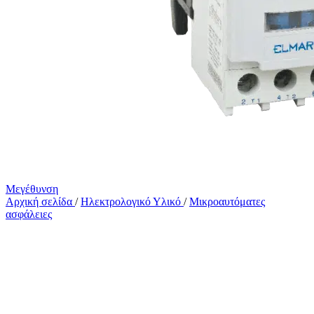
Μεγέθυνση
Αρχική σελίδα
/
Ηλεκτρολογικό Υλικό
/
Μικροαυτόματες
ασφάλειες