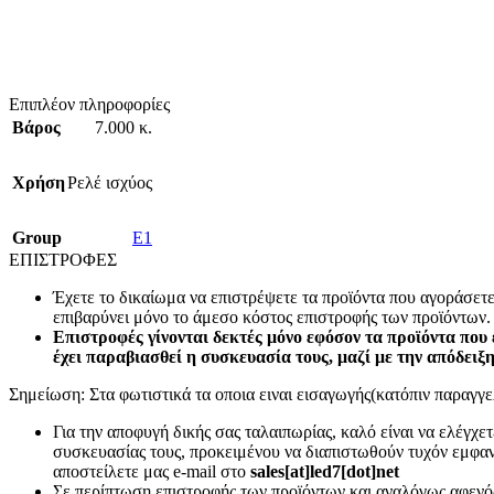
Επιπλέον πληροφορίες
Βάρος
7.000 κ.
Χρήση
Ρελέ ισχύος
Group
E1
ΕΠΙΣΤΡΟΦΕΣ
Έχετε το δικαίωμα να επιστρέψετε τα προϊόντα που αγοράσετ
επιβαρύνει μόνο το άμεσο κόστος επιστροφής των προϊόντων.
Επιστροφές γίνονται δεκτές μόνο εφόσον τα προϊόντα που 
έχει παραβιασθεί η συσκευασία τους, μαζί με την απόδειξ
Σημείωση: Στα φωτιστικά τα οποια ειναι εισαγωγής(κατόπιν παραγγελ
Για την αποφυγή δικής σας ταλαιπωρίας, καλό είναι να ελέγχ
συσκευασίας τους, προκειμένου να διαπιστωθούν τυχόν εμφανή
αποστείλετε μας e-mail στο
sales[at]led7[dot]net
Σε περίπτωση επιστροφής των προϊόντων και αναλόγως αφενός