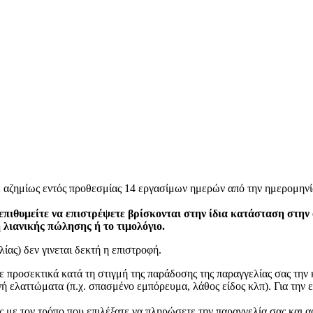
ε αζημίως εντός προθεσμίας 14 εργασίμων ημερών από την ημερομηνί
επιθυμείτε να επιστρέψετε βρίσκονται στην ίδια κατάσταση στην
η λιανικής πώλησης ή το τιμολόγιο.
ίας) δεν γινεται δεκτή η επιστροφή.
ετε προσεκτικά κατά τη στιγμή της παράδοσης της παραγγελίας σας τη
 ελαττώματα (π.χ. σπασμένο εμπόρευμα, λάθος είδος κλπ). Για την ε
 με τον τρόπο που επιλέξατε να πληρώσετε την παραγγελία σας και α