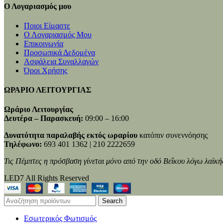
Ο Λογαριασμός μου
Ποιοι Είμαστε
Ο Λογαριασμός Μου
Επικοινωνία
Προσωπικά Δεδομένα
Ασφάλεια Συναλλαγών
Όροι Χρήσης
ΩΡΑΡΙΟ ΛΕΙΤΟΥΡΓΙΑΣ
Ωράριο Λειτουργίας
Δευτέρα – Παρασκευή:
09:00 – 16:00
Δυνατότητα παραλαβής εκτός ωραρίου
κατόπιν συνεννόησης
Τηλέφωνο:
693 401 1362 | 210 2222659
Τις Πέμπτες η πρόσβαση γίνεται μόνο από την οδό Βεΐκου λόγω λαϊκή
LED7 All Rights Reserved
Search
Εσωτερικός Φωτισμός