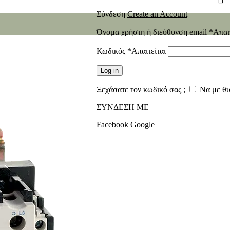
Σύνδεση
Create an Account
Όνομα χρήστη ή διεύθυνση email
*
Απαι
Κωδικός
*
Απαιτείται
Log in
Ξεχάσατε τον κωδικό σας ;
Να με θ
ΣΥΝΔΕΣΗ ΜΕ
Facebook
Google