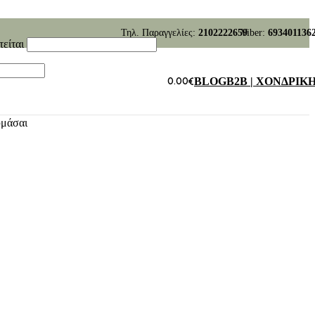
Τηλ. Παραγγελίες:
2102222659
Viber:
693401136
τείται
0.00
€
BLOG
B2B | ΧΟΝΔΡΙΚ
υμάσαι