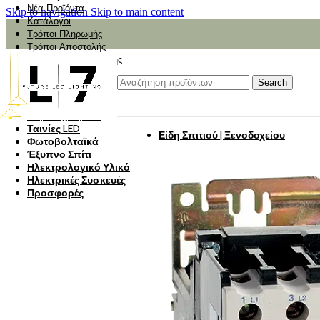
Νέα Προϊόντα
Skip to navigation
Skip to main content
Κατάλογοι
Τρόποι Πληρωμής
Τρόποι Αποστολής
Αναζήτηση Αποστολής
Αξιολόγηση
Φωτιστικά
Search
Φωτιστικά Κήπου
Πάνελ Οροφής
Λαμπτήρες LED
Ταινίες LED
Είδη Σπιτιού | Ξενοδοχείου
Φωτοβολταϊκά
Έξυπνο Σπίτι
Ηλεκτρολογικό Υλικό
Ηλεκτρικές Συσκευές
Προσφορές