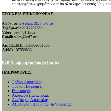
επιστροφή των χρημάτων σας θα ολοκληρωθεί εντός 30 ημερώ
ΣΤΟΙΧΕΙΑ ΕΠΙΚΟΙΝΩΝΙΑΣ
Διεύθυνση:
Αφαίας 25, Γαλάτσι
Τηλέφωνο:
210 2222659
Viber:
693 401 1362
Email:
sales@led7.net
Αρ. Γ.Ε.ΜΗ.:
135059351000
ΑΦΜ:
107550833
B2B Χονδρική για Επαγγελματίες
ΠΛΗΡΟΦΟΡΙΕΣ
Τρόποι Αποστολής
Τρόποι Πληρωμής
Επιστροφές
Ακύρωση Παραγγελίας
Αναζήτηση Αποστολής
Αξιολόγηση Προϊόντων & Υπηρεσιών