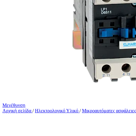
Μεγέθυνση
Αρχική σελίδα
/
Ηλεκτρολογικό Υλικό
/
Μικροαυτόματες ασφάλειε