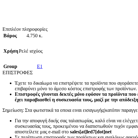
Επιπλέον πληροφορίες
Βάρος
4.750 κ.
Χρήση
Ρελέ ισχύος
Group
E1
ΕΠΙΣΤΡΟΦΕΣ
Έχετε το δικαίωμα να επιστρέψετε τα προϊόντα που αγοράσετ
επιβαρύνει μόνο το άμεσο κόστος επιστροφής των προϊόντων.
Επιστροφές γίνονται δεκτές μόνο εφόσον τα προϊόντα που 
έχει παραβιασθεί η συσκευασία τους, μαζί με την απόδειξ
Σημείωση: Στα φωτιστικά τα οποια ειναι εισαγωγής(κατόπιν παραγγελ
Για την αποφυγή δικής σας ταλαιπωρίας, καλό είναι να ελέγχ
συσκευασίας τους, προκειμένου να διαπιστωθούν τυχόν εμφανή
αποστείλετε μας e-mail στο
sales[at]led7[dot]net
Σε περίπτωση επιστροφής των προϊόντων και αναλόγως αφενός