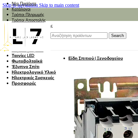
Νέα Προϊόντα
Skip to navigation
Skip to main content
Κατάλογοι
Τρόποι Πληρωμής
Τρόποι Αποστολής
Αναζήτηση Αποστολής
Αξιολόγηση
Φωτιστικά
Search
Φωτιστικά Κήπου
Πάνελ Οροφής
Λαμπτήρες LED
Ταινίες LED
Είδη Σπιτιού | Ξενοδοχείου
Φωτοβολταϊκά
Έξυπνο Σπίτι
Ηλεκτρολογικό Υλικό
Ηλεκτρικές Συσκευές
Προσφορές