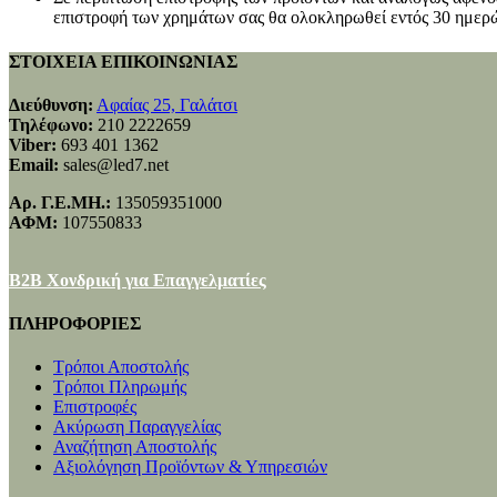
επιστροφή των χρημάτων σας θα ολοκληρωθεί εντός 30 ημερώ
ΣΤΟΙΧΕΙΑ ΕΠΙΚΟΙΝΩΝΙΑΣ
Διεύθυνση:
Αφαίας 25, Γαλάτσι
Τηλέφωνο:
210 2222659
Viber:
693 401 1362
Email:
sales@led7.net
Αρ. Γ.Ε.ΜΗ.:
135059351000
ΑΦΜ:
107550833
B2B Χονδρική για Επαγγελματίες
ΠΛΗΡΟΦΟΡΙΕΣ
Τρόποι Αποστολής
Τρόποι Πληρωμής
Επιστροφές
Ακύρωση Παραγγελίας
Αναζήτηση Αποστολής
Αξιολόγηση Προϊόντων & Υπηρεσιών