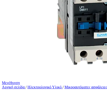
Μεγέθυνση
Αρχική σελίδα
/
Ηλεκτρολογικό Υλικό
/
Μικροαυτόματες ασφάλειε