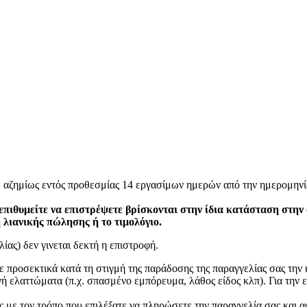
ε αζημίως εντός προθεσμίας 14 εργασίμων ημερών από την ημερομηνί
επιθυμείτε να επιστρέψετε βρίσκονται στην ίδια κατάσταση στην
η λιανικής πώλησης ή το τιμολόγιο.
ίας) δεν γινεται δεκτή η επιστροφή.
ετε προσεκτικά κατά τη στιγμή της παράδοσης της παραγγελίας σας τη
 ελαττώματα (π.χ. σπασμένο εμπόρευμα, λάθος είδος κλπ). Για την ε
 με τον τρόπο που επιλέξατε να πληρώσετε την παραγγελία σας και α