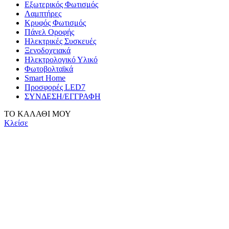
Εξωτερικός Φωτισμός
Λαμπτήρες
Κρυφός Φωτισμός
Πάνελ Οροφής
Ηλεκτρικές Συσκευές
Ξενοδοχειακά
Ηλεκτρολογικό Υλικό
Φωτοβολταϊκά
Smart Home
Προσφορές LED7
ΣΥΝΔΕΣΗ/ΕΓΓΡΑΦΗ
ΤΟ ΚΑΛΑΘΙ ΜΟΥ
Κλείσε