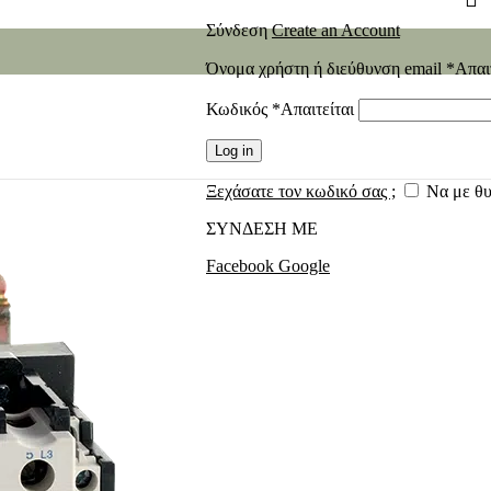
Σύνδεση
Create an Account
Όνομα χρήστη ή διεύθυνση email
*
Απαι
Κωδικός
*
Απαιτείται
Log in
Ξεχάσατε τον κωδικό σας ;
Να με θ
ΣΥΝΔΕΣΗ ΜΕ
Facebook
Google