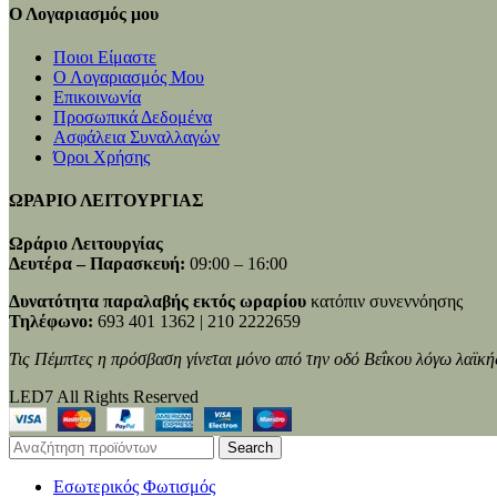
Ο Λογαριασμός μου
Ποιοι Είμαστε
Ο Λογαριασμός Μου
Επικοινωνία
Προσωπικά Δεδομένα
Ασφάλεια Συναλλαγών
Όροι Χρήσης
ΩΡΑΡΙΟ ΛΕΙΤΟΥΡΓΙΑΣ
Ωράριο Λειτουργίας
Δευτέρα – Παρασκευή:
09:00 – 16:00
Δυνατότητα παραλαβής εκτός ωραρίου
κατόπιν συνεννόησης
Τηλέφωνο:
693 401 1362 | 210 2222659
Τις Πέμπτες η πρόσβαση γίνεται μόνο από την οδό Βεΐκου λόγω λαϊκή
LED7 All Rights Reserved
Search
Εσωτερικός Φωτισμός