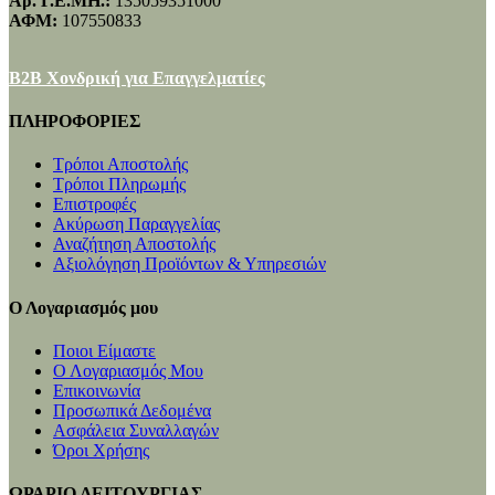
Αρ. Γ.Ε.ΜΗ.:
135059351000
ΑΦΜ:
107550833
B2B Χονδρική για Επαγγελματίες
ΠΛΗΡΟΦΟΡΙΕΣ
Τρόποι Αποστολής
Τρόποι Πληρωμής
Επιστροφές
Ακύρωση Παραγγελίας
Αναζήτηση Αποστολής
Αξιολόγηση Προϊόντων & Υπηρεσιών
Ο Λογαριασμός μου
Ποιοι Είμαστε
Ο Λογαριασμός Μου
Επικοινωνία
Προσωπικά Δεδομένα
Ασφάλεια Συναλλαγών
Όροι Χρήσης
ΩΡΑΡΙΟ ΛΕΙΤΟΥΡΓΙΑΣ