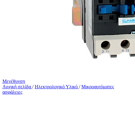
Μεγέθυνση
Αρχική σελίδα
/
Ηλεκτρολογικό Υλικό
/
Μικροαυτόματες
ασφάλειες