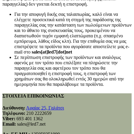
παραγγελίας) δεν γινεται δεκτή η επιστροφή.
Για την αποφυγή δικής σας ταλαιπωρίας, καλό είναι να
ελέγχετε προσεκτικά κατά τη στιγμή της παράδοσης της
παραγγελίας σας την κατάσταση των πωλούμενων προϊόντων
και το άθικτο της συσκευασίας τους, προκειμένου να
διαπιστωθούν τυχόν εμφανή ελαττώματα (π.χ. σπασμένο
εμπόρευμα, λάθος είδος κλπ). Για την επιθυμία σας να μας
επιστρέψετε τα προϊόντα που αγοράσατε αποστείλετε μας e-
mail στο
sales[at]led7[dot]net
Σε περίπτωση επιστροφής των προϊόντων και αναλόγως
αφενός με τον τρόπο που επιλέξατε να πληρώσετε την
παραγγελία σας και αφετέρου τον τρόπο που θα
πραγματοποιηθεί η επιστροφή τους, η επιστροφή των
χρημάτων σας θα ολοκληρωθεί εντός 30 ημερών από την
ημερομηνία που θα παραλάβουμε τα προϊόντα.
ΣΤΟΙΧΕΙΑ ΕΠΙΚΟΙΝΩΝΙΑΣ
Διεύθυνση:
Αφαίας 25, Γαλάτσι
Τηλέφωνο:
210 2222659
Viber:
693 401 1362
Email:
sales@led7.net