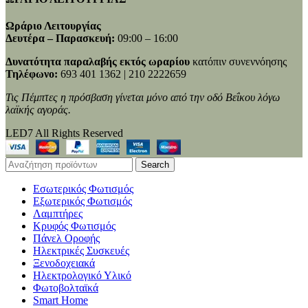
Ωράριο Λειτουργίας
Δευτέρα – Παρασκευή:
09:00 – 16:00
Δυνατότητα παραλαβής εκτός ωραρίου
κατόπιν συνεννόησης
Τηλέφωνο:
693 401 1362 | 210 2222659
Τις Πέμπτες η πρόσβαση γίνεται μόνο από την οδό Βεΐκου λόγω
λαϊκής αγοράς.
LED7 All Rights Reserved
Search
Εσωτερικός Φωτισμός
Εξωτερικός Φωτισμός
Λαμπτήρες
Κρυφός Φωτισμός
Πάνελ Οροφής
Ηλεκτρικές Συσκευές
Ξενοδοχειακά
Ηλεκτρολογικό Υλικό
Φωτοβολταϊκά
Smart Home