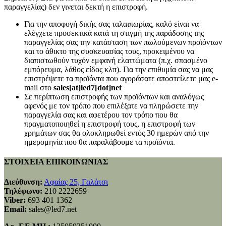
παραγγελίας) δεν γινεται δεκτή η επιστροφή.
Για την αποφυγή δικής σας ταλαιπωρίας, καλό είναι να
ελέγχετε προσεκτικά κατά τη στιγμή της παράδοσης της
παραγγελίας σας την κατάσταση των πωλούμενων προϊόντων
και το άθικτο της συσκευασίας τους, προκειμένου να
διαπιστωθούν τυχόν εμφανή ελαττώματα (π.χ. σπασμένο
εμπόρευμα, λάθος είδος κλπ). Για την επιθυμία σας να μας
επιστρέψετε τα προϊόντα που αγοράσατε αποστείλετε μας e-
mail στο
sales[at]led7[dot]net
Σε περίπτωση επιστροφής των προϊόντων και αναλόγως
αφενός με τον τρόπο που επιλέξατε να πληρώσετε την
παραγγελία σας και αφετέρου τον τρόπο που θα
πραγματοποιηθεί η επιστροφή τους, η επιστροφή των
χρημάτων σας θα ολοκληρωθεί εντός 30 ημερών από την
ημερομηνία που θα παραλάβουμε τα προϊόντα.
ΣΤΟΙΧΕΙΑ ΕΠΙΚΟΙΝΩΝΙΑΣ
Διεύθυνση:
Αφαίας 25, Γαλάτσι
Τηλέφωνο:
210 2222659
Viber:
693 401 1362
Email:
sales@led7.net