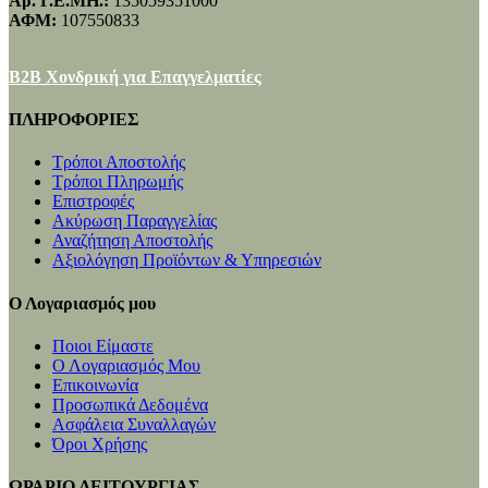
Αρ. Γ.Ε.ΜΗ.:
135059351000
ΑΦΜ:
107550833
B2B Χονδρική για Επαγγελματίες
ΠΛΗΡΟΦΟΡΙΕΣ
Τρόποι Αποστολής
Τρόποι Πληρωμής
Επιστροφές
Ακύρωση Παραγγελίας
Αναζήτηση Αποστολής
Αξιολόγηση Προϊόντων & Υπηρεσιών
Ο Λογαριασμός μου
Ποιοι Είμαστε
Ο Λογαριασμός Μου
Επικοινωνία
Προσωπικά Δεδομένα
Ασφάλεια Συναλλαγών
Όροι Χρήσης
ΩΡΑΡΙΟ ΛΕΙΤΟΥΡΓΙΑΣ