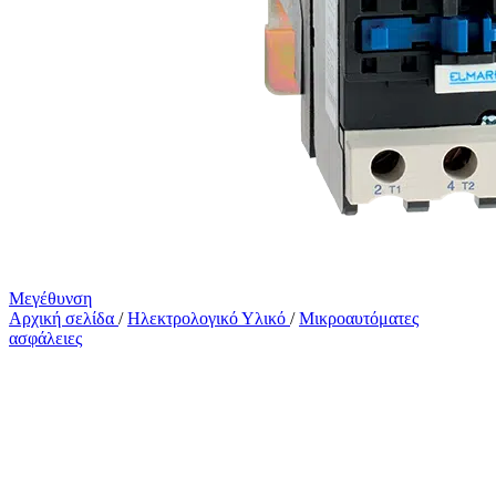
Μεγέθυνση
Αρχική σελίδα
/
Ηλεκτρολογικό Υλικό
/
Μικροαυτόματες
ασφάλειες