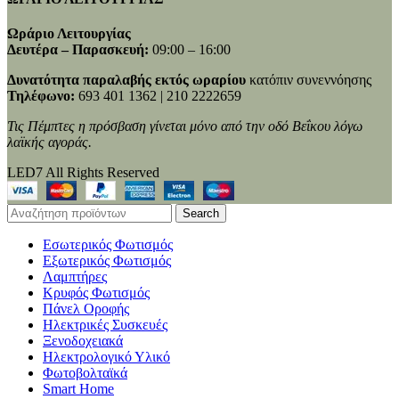
Ωράριο Λειτουργίας
Δευτέρα – Παρασκευή:
09:00 – 16:00
Δυνατότητα παραλαβής εκτός ωραρίου
κατόπιν συνεννόησης
Τηλέφωνο:
693 401 1362 | 210 2222659
Τις Πέμπτες η πρόσβαση γίνεται μόνο από την οδό Βεΐκου λόγω
λαϊκής αγοράς.
LED7 All Rights Reserved
Search
Εσωτερικός Φωτισμός
Εξωτερικός Φωτισμός
Λαμπτήρες
Κρυφός Φωτισμός
Πάνελ Οροφής
Ηλεκτρικές Συσκευές
Ξενοδοχειακά
Ηλεκτρολογικό Υλικό
Φωτοβολταϊκά
Smart Home