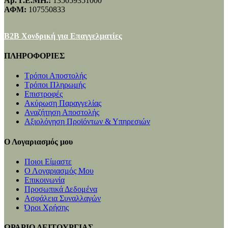
Αρ. Γ.Ε.ΜΗ.:
135059351000
ΑΦΜ:
107550833
B2B Χονδρική για Επαγγελματίες
ΠΛΗΡΟΦΟΡΙΕΣ
Τρόποι Αποστολής
Τρόποι Πληρωμής
Επιστροφές
Ακύρωση Παραγγελίας
Αναζήτηση Αποστολής
Αξιολόγηση Προϊόντων & Υπηρεσιών
Ο Λογαριασμός μου
Ποιοι Είμαστε
Ο Λογαριασμός Μου
Επικοινωνία
Προσωπικά Δεδομένα
Ασφάλεια Συναλλαγών
Όροι Χρήσης
ΩΡΑΡΙΟ ΛΕΙΤΟΥΡΓΙΑΣ