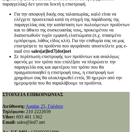
παραγγελίας) δεν γινεται δεκτή η επιστροφή.
Για την αποφυγή δικής σας ταλαιπωρίας, καλό είναι να
ελέγχετε προσεκτικά κατά τη στιγμή της παράδοσης της
παραγγελίας σας την κατάσταση των πωλούμενων προϊόντων
και το άθικτο της συσκευασίας τους, προκειμένου να
διαπιστωθούν τυχόν εμφανή ελαττώματα (π.χ. σπασμένο
εμπόρευμα, λάθος είδος κλπ). Για την επιθυμία σας να μας
επιστρέψετε τα προϊόντα που αγοράσατε αποστείλετε μας e-
mail στο
sales[at]led7[dot]net
Σε περίπτωση επιστροφής των προϊόντων και αναλόγως
αφενός με τον τρόπο που επιλέξατε να πληρώσετε την
παραγγελία σας και αφετέρου τον τρόπο που θα
πραγματοποιηθεί η επιστροφή τους, η επιστροφή των
χρημάτων σας θα ολοκληρωθεί εντός 30 ημερών από την
ημερομηνία που θα παραλάβουμε τα προϊόντα.
ΣΤΟΙΧΕΙΑ ΕΠΙΚΟΙΝΩΝΙΑΣ
Διεύθυνση:
Αφαίας 25, Γαλάτσι
Τηλέφωνο:
210 2222659
Viber:
693 401 1362
Email:
sales@led7.net