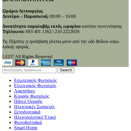
Ωράριο Λειτουργίας
Δευτέρα – Παρασκευή:
09:00 – 16:00
Δυνατότητα παραλαβής εκτός ωραρίου
κατόπιν συνεννόησης
Τηλέφωνο:
693 401 1362 | 210 2222659
Τις Πέμπτες η πρόσβαση γίνεται μόνο από την οδό Βεΐκου λόγω
λαϊκής αγοράς.
LED7 All Rights Reserved
Search
Εσωτερικός Φωτισμός
Εξωτερικός Φωτισμός
Λαμπτήρες
Κρυφός Φωτισμός
Πάνελ Οροφής
Ηλεκτρικές Συσκευές
Ξενοδοχειακά
Ηλεκτρολογικό Υλικό
Φωτοβολταϊκά
Smart Home