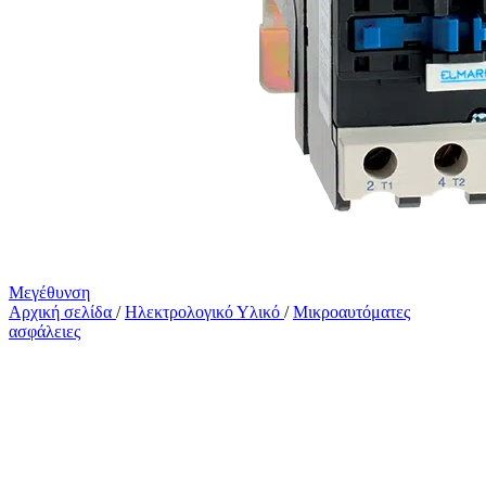
Μεγέθυνση
Αρχική σελίδα
/
Ηλεκτρολογικό Υλικό
/
Μικροαυτόματες
ασφάλειες