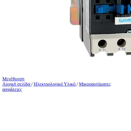
Μεγέθυνση
Αρχική σελίδα
/
Ηλεκτρολογικό Υλικό
/
Μικροαυτόματες
ασφάλειες