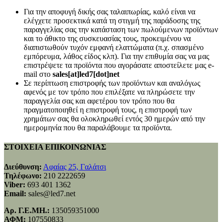
Για την αποφυγή δικής σας ταλαιπωρίας, καλό είναι να
ελέγχετε προσεκτικά κατά τη στιγμή της παράδοσης της
παραγγελίας σας την κατάσταση των πωλούμενων προϊόντων
και το άθικτο της συσκευασίας τους, προκειμένου να
διαπιστωθούν τυχόν εμφανή ελαττώματα (π.χ. σπασμένο
εμπόρευμα, λάθος είδος κλπ). Για την επιθυμία σας να μας
επιστρέψετε τα προϊόντα που αγοράσατε αποστείλετε μας e-
mail στο
sales[at]led7[dot]net
Σε περίπτωση επιστροφής των προϊόντων και αναλόγως
αφενός με τον τρόπο που επιλέξατε να πληρώσετε την
παραγγελία σας και αφετέρου τον τρόπο που θα
πραγματοποιηθεί η επιστροφή τους, η επιστροφή των
χρημάτων σας θα ολοκληρωθεί εντός 30 ημερών από την
ημερομηνία που θα παραλάβουμε τα προϊόντα.
ΣΤΟΙΧΕΙΑ ΕΠΙΚΟΙΝΩΝΙΑΣ
Διεύθυνση:
Αφαίας 25, Γαλάτσι
Τηλέφωνο:
210 2222659
Viber:
693 401 1362
Email:
sales@led7.net
Αρ. Γ.Ε.ΜΗ.:
135059351000
ΑΦΜ:
107550833