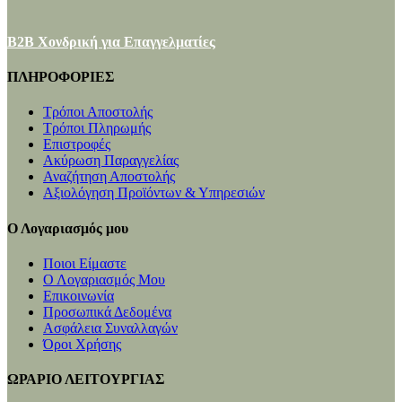
B2B Χονδρική για Επαγγελματίες
ΠΛΗΡΟΦΟΡΙΕΣ
Τρόποι Αποστολής
Τρόποι Πληρωμής
Επιστροφές
Ακύρωση Παραγγελίας
Αναζήτηση Αποστολής
Αξιολόγηση Προϊόντων & Υπηρεσιών
Ο Λογαριασμός μου
Ποιοι Είμαστε
Ο Λογαριασμός Μου
Επικοινωνία
Προσωπικά Δεδομένα
Ασφάλεια Συναλλαγών
Όροι Χρήσης
ΩΡΑΡΙΟ ΛΕΙΤΟΥΡΓΙΑΣ