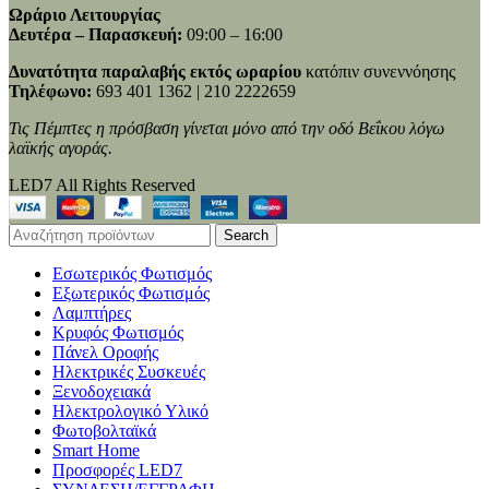
Ωράριο Λειτουργίας
Δευτέρα – Παρασκευή:
09:00 – 16:00
Δυνατότητα παραλαβής εκτός ωραρίου
κατόπιν συνεννόησης
Τηλέφωνο:
693 401 1362 | 210 2222659
Τις Πέμπτες η πρόσβαση γίνεται μόνο από την οδό Βεΐκου λόγω
λαϊκής αγοράς.
LED7 All Rights Reserved
Search
Εσωτερικός Φωτισμός
Εξωτερικός Φωτισμός
Λαμπτήρες
Κρυφός Φωτισμός
Πάνελ Οροφής
Ηλεκτρικές Συσκευές
Ξενοδοχειακά
Ηλεκτρολογικό Υλικό
Φωτοβολταϊκά
Smart Home
Προσφορές LED7