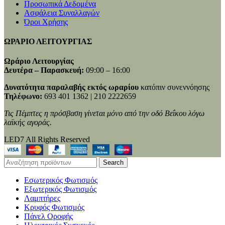
Προσωπικά Δεδομένα
Ασφάλεια Συναλλαγών
Όροι Χρήσης
ΩΡΑΡΙΟ ΛΕΙΤΟΥΡΓΙΑΣ
Ωράριο Λειτουργίας
Δευτέρα – Παρασκευή:
09:00 – 16:00
Δυνατότητα παραλαβής εκτός ωραρίου
κατόπιν συνεννόησης
Τηλέφωνο:
693 401 1362 | 210 2222659
Τις Πέμπτες η πρόσβαση γίνεται μόνο από την οδό Βεΐκου λόγω
λαϊκής αγοράς.
LED7 All Rights Reserved
Search
Εσωτερικός Φωτισμός
Εξωτερικός Φωτισμός
Λαμπτήρες
Κρυφός Φωτισμός
Πάνελ Οροφής