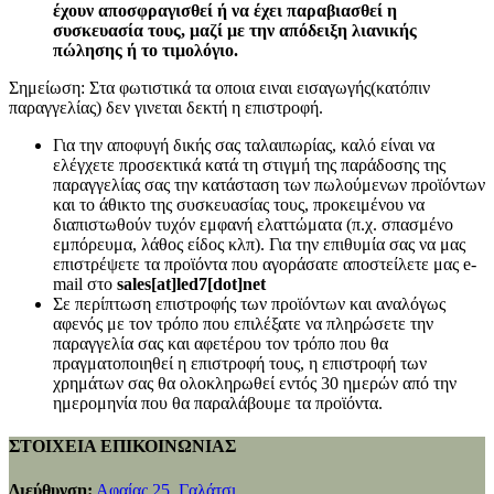
έχουν αποσφραγισθεί ή να έχει παραβιασθεί η
συσκευασία τους, μαζί με την απόδειξη λιανικής
πώλησης ή το τιμολόγιο.
Σημείωση: Στα φωτιστικά τα οποια ειναι εισαγωγής(κατόπιν
παραγγελίας) δεν γινεται δεκτή η επιστροφή.
Για την αποφυγή δικής σας ταλαιπωρίας, καλό είναι να
ελέγχετε προσεκτικά κατά τη στιγμή της παράδοσης της
παραγγελίας σας την κατάσταση των πωλούμενων προϊόντων
και το άθικτο της συσκευασίας τους, προκειμένου να
διαπιστωθούν τυχόν εμφανή ελαττώματα (π.χ. σπασμένο
εμπόρευμα, λάθος είδος κλπ). Για την επιθυμία σας να μας
επιστρέψετε τα προϊόντα που αγοράσατε αποστείλετε μας e-
mail στο
sales[at]led7[dot]net
Σε περίπτωση επιστροφής των προϊόντων και αναλόγως
αφενός με τον τρόπο που επιλέξατε να πληρώσετε την
παραγγελία σας και αφετέρου τον τρόπο που θα
πραγματοποιηθεί η επιστροφή τους, η επιστροφή των
χρημάτων σας θα ολοκληρωθεί εντός 30 ημερών από την
ημερομηνία που θα παραλάβουμε τα προϊόντα.
ΣΤΟΙΧΕΙΑ ΕΠΙΚΟΙΝΩΝΙΑΣ
Διεύθυνση:
Αφαίας 25, Γαλάτσι