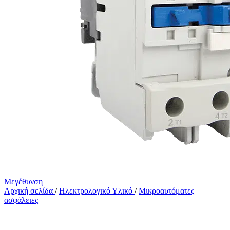
Μεγέθυνση
Αρχική σελίδα
/
Ηλεκτρολογικό Υλικό
/
Μικροαυτόματες
ασφάλειες