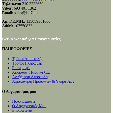
Τηλέφωνο:
210 2222659
Viber:
693 401 1362
Email:
sales@led7.net
Αρ. Γ.Ε.ΜΗ.:
135059351000
ΑΦΜ:
107550833
B2B Χονδρική για Επαγγελματίες
ΠΛΗΡΟΦΟΡΙΕΣ
Τρόποι Αποστολής
Τρόποι Πληρωμής
Επιστροφές
Ακύρωση Παραγγελίας
Αναζήτηση Αποστολής
Αξιολόγηση Προϊόντων & Υπηρεσιών
Ο Λογαριασμός μου
Ποιοι Είμαστε
Ο Λογαριασμός Μου
Επικοινωνία