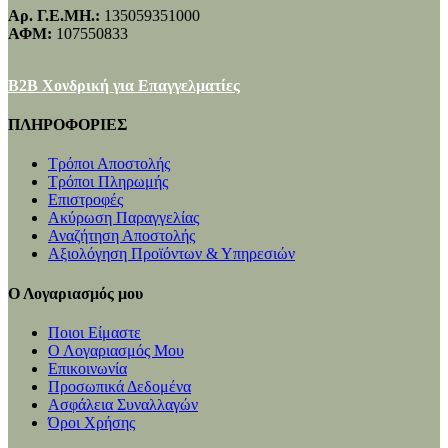
Αρ. Γ.Ε.ΜΗ.:
135059351000
ΑΦΜ:
107550833
B2B Χονδρική για Επαγγελματίες
ΠΛΗΡΟΦΟΡΙΕΣ
Τρόποι Αποστολής
Τρόποι Πληρωμής
Επιστροφές
Ακύρωση Παραγγελίας
Αναζήτηση Αποστολής
Αξιολόγηση Προϊόντων & Υπηρεσιών
Ο Λογαριασμός μου
Ποιοι Είμαστε
Ο Λογαριασμός Μου
Επικοινωνία
Προσωπικά Δεδομένα
Ασφάλεια Συναλλαγών
Όροι Χρήσης