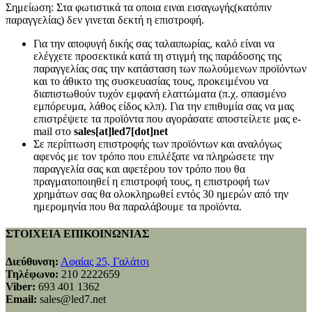
Σημείωση: Στα φωτιστικά τα οποια ειναι εισαγωγής(κατόπιν
παραγγελίας) δεν γινεται δεκτή η επιστροφή.
Για την αποφυγή δικής σας ταλαιπωρίας, καλό είναι να
ελέγχετε προσεκτικά κατά τη στιγμή της παράδοσης της
παραγγελίας σας την κατάσταση των πωλούμενων προϊόντων
και το άθικτο της συσκευασίας τους, προκειμένου να
διαπιστωθούν τυχόν εμφανή ελαττώματα (π.χ. σπασμένο
εμπόρευμα, λάθος είδος κλπ). Για την επιθυμία σας να μας
επιστρέψετε τα προϊόντα που αγοράσατε αποστείλετε μας e-
mail στο
sales[at]led7[dot]net
Σε περίπτωση επιστροφής των προϊόντων και αναλόγως
αφενός με τον τρόπο που επιλέξατε να πληρώσετε την
παραγγελία σας και αφετέρου τον τρόπο που θα
πραγματοποιηθεί η επιστροφή τους, η επιστροφή των
χρημάτων σας θα ολοκληρωθεί εντός 30 ημερών από την
ημερομηνία που θα παραλάβουμε τα προϊόντα.
ΣΤΟΙΧΕΙΑ ΕΠΙΚΟΙΝΩΝΙΑΣ
Διεύθυνση:
Αφαίας 25, Γαλάτσι
Τηλέφωνο:
210 2222659
Viber:
693 401 1362
Email:
sales@led7.net