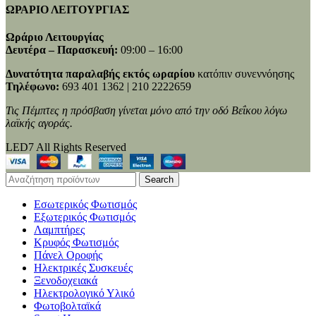
ΩΡΑΡΙΟ ΛΕΙΤΟΥΡΓΙΑΣ
Ωράριο Λειτουργίας
Δευτέρα – Παρασκευή:
09:00 – 16:00
Δυνατότητα παραλαβής εκτός ωραρίου
κατόπιν συνεννόησης
Τηλέφωνο:
693 401 1362 | 210 2222659
Τις Πέμπτες η πρόσβαση γίνεται μόνο από την οδό Βεΐκου λόγω
λαϊκής αγοράς.
LED7 All Rights Reserved
Search
Εσωτερικός Φωτισμός
Εξωτερικός Φωτισμός
Λαμπτήρες
Κρυφός Φωτισμός
Πάνελ Οροφής
Ηλεκτρικές Συσκευές
Ξενοδοχειακά
Ηλεκτρολογικό Υλικό
Φωτοβολταϊκά