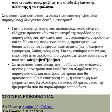
συσκευασία τους, μαζί με την απόδειξη λιανικής
πώλησης ή το τιμολόγιο.
Σημείωση: Στα φωτιστικά τα οποια ειναι εισαγωγής(κατόπιν
παραγγελίας) δεν γινεται δεκτή η επιστροφή.
Για την αποφυγή δικής σας ταλαιπωρίας, καλό είναι να
ελέγχετε προσεκτικά κατά τη στιγμή της παράδοσης της
παραγγελίας σας την κατάσταση των πωλούμενων προϊόντων
και το άθικτο της συσκευασίας τους, προκειμένου να
διαπιστωθούν τυχόν εμφανή ελαττώματα (π.χ. σπασμένο
εμπόρευμα, λάθος είδος κλπ). Για την επιθυμία σας να μας
επιστρέψετε τα προϊόντα που αγοράσατε αποστείλετε μας e-
mail στο
sales[at]led7[dot]net
Σε περίπτωση επιστροφής των προϊόντων και αναλόγως
αφενός με τον τρόπο που επιλέξατε να πληρώσετε την
παραγγελία σας και αφετέρου τον τρόπο που θα
πραγματοποιηθεί η επιστροφή τους, η επιστροφή των
χρημάτων σας θα ολοκληρωθεί εντός 30 ημερών από την
ημερομηνία που θα παραλάβουμε τα προϊόντα.
ΣΤΟΙΧΕΙΑ ΕΠΙΚΟΙΝΩΝΙΑΣ
Διεύθυνση:
Αφαίας 25, Γαλάτσι
Τηλέφωνο:
210 2222659