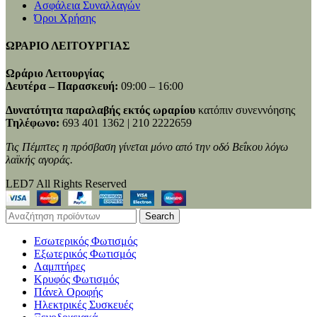
Ασφάλεια Συναλλαγών
Όροι Χρήσης
ΩΡΑΡΙΟ ΛΕΙΤΟΥΡΓΙΑΣ
Ωράριο Λειτουργίας
Δευτέρα – Παρασκευή:
09:00 – 16:00
Δυνατότητα παραλαβής εκτός ωραρίου
κατόπιν συνεννόησης
Τηλέφωνο:
693 401 1362 | 210 2222659
Τις Πέμπτες η πρόσβαση γίνεται μόνο από την οδό Βεΐκου λόγω
λαϊκής αγοράς.
LED7 All Rights Reserved
Search
Εσωτερικός Φωτισμός
Εξωτερικός Φωτισμός
Λαμπτήρες
Κρυφός Φωτισμός
Πάνελ Οροφής
Ηλεκτρικές Συσκευές