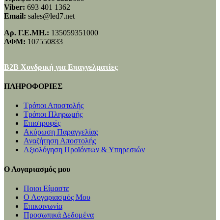
Viber:
693 401 1362
Email:
sales@led7.net
Αρ. Γ.Ε.ΜΗ.:
135059351000
ΑΦΜ:
107550833
B2B Χονδρική για Επαγγελματίες
ΠΛΗΡΟΦΟΡΙΕΣ
Τρόποι Αποστολής
Τρόποι Πληρωμής
Επιστροφές
Ακύρωση Παραγγελίας
Αναζήτηση Αποστολής
Αξιολόγηση Προϊόντων & Υπηρεσιών
Ο Λογαριασμός μου
Ποιοι Είμαστε
Ο Λογαριασμός Μου
Επικοινωνία
Προσωπικά Δεδομένα