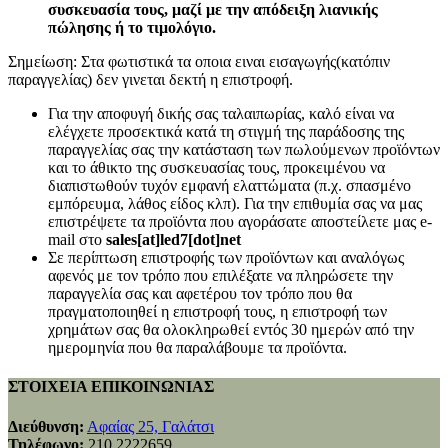
συσκευασία τους, μαζί με την απόδειξη λιανικής
πώλησης ή το τιμολόγιο.
Σημείωση: Στα φωτιστικά τα οποια ειναι εισαγωγής(κατόπιν
παραγγελίας) δεν γινεται δεκτή η επιστροφή.
Για την αποφυγή δικής σας ταλαιπωρίας, καλό είναι να
ελέγχετε προσεκτικά κατά τη στιγμή της παράδοσης της
παραγγελίας σας την κατάσταση των πωλούμενων προϊόντων
και το άθικτο της συσκευασίας τους, προκειμένου να
διαπιστωθούν τυχόν εμφανή ελαττώματα (π.χ. σπασμένο
εμπόρευμα, λάθος είδος κλπ). Για την επιθυμία σας να μας
επιστρέψετε τα προϊόντα που αγοράσατε αποστείλετε μας e-
mail στο
sales[at]led7[dot]net
Σε περίπτωση επιστροφής των προϊόντων και αναλόγως
αφενός με τον τρόπο που επιλέξατε να πληρώσετε την
παραγγελία σας και αφετέρου τον τρόπο που θα
πραγματοποιηθεί η επιστροφή τους, η επιστροφή των
χρημάτων σας θα ολοκληρωθεί εντός 30 ημερών από την
ημερομηνία που θα παραλάβουμε τα προϊόντα.
ΣΤΟΙΧΕΙΑ ΕΠΙΚΟΙΝΩΝΙΑΣ
Διεύθυνση:
Αφαίας 25, Γαλάτσι
Τηλέφωνο:
210 2222659