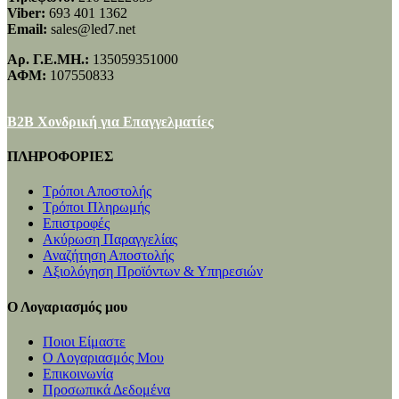
Viber:
693 401 1362
Email:
sales@led7.net
Αρ. Γ.Ε.ΜΗ.:
135059351000
ΑΦΜ:
107550833
B2B Χονδρική για Επαγγελματίες
ΠΛΗΡΟΦΟΡΙΕΣ
Τρόποι Αποστολής
Τρόποι Πληρωμής
Επιστροφές
Ακύρωση Παραγγελίας
Αναζήτηση Αποστολής
Αξιολόγηση Προϊόντων & Υπηρεσιών
Ο Λογαριασμός μου
Ποιοι Είμαστε
Ο Λογαριασμός Μου
Επικοινωνία
Προσωπικά Δεδομένα