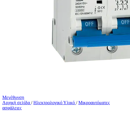
Μεγέθυνση
Αρχική σελίδα
/
Ηλεκτρολογικό Υλικό
/
Μικροαυτόματες
ασφάλειες