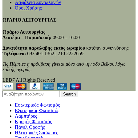
Ασφάλεια Συναλλαγών
Όροι Χρήσης
ΩΡΑΡΙΟ ΛΕΙΤΟΥΡΓΙΑΣ
Ωράριο Λειτουργίας
Δευτέρα – Παρασκευή:
09:00 – 16:00
Δυνατότητα παραλαβής εκτός ωραρίου
κατόπιν συνεννόησης
Τηλέφωνο:
693 401 1362 | 210 2222659
Τις Πέμπτες η πρόσβαση γίνεται μόνο από την οδό Βεΐκου λόγω
λαϊκής αγοράς.
LED7 All Rights Reserved
Search
Εσωτερικός Φωτισμός
Εξωτερικός Φωτισμός
Λαμπτήρες
Κρυφός Φωτισμός
Πάνελ Οροφής
Ηλεκτρικές Συσκευές