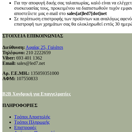
Για την αποφυγή δικής σας ταλαιπωρίας, καλό είναι να ελέγχ
συσκευασίας τους, προκειμένου να διαπιστωθούν τυχόν εμφανή
αποστείλετε μας e-mail στο
sales[at]led7[dot]net
Σε περίπτωση επιστροφής των προϊόντων και αναλόγως αφενός
επιστροφή των χρημάτων σας θα ολοκληρωθεί εντός 30 ημερώ
ΣΤΟΙΧΕΙΑ ΕΠΙΚΟΙΝΩΝΙΑΣ
Διεύθυνση:
Αφαίας 25, Γαλάτσι
Τηλέφωνο:
210 2222659
Viber:
693 401 1362
Email:
sales@led7.net
Αρ. Γ.Ε.ΜΗ.:
135059351000
ΑΦΜ:
107550833
B2B Χονδρική για Επαγγελματίες
ΠΛΗΡΟΦΟΡΙΕΣ
Τρόποι Αποστολής
Τρόποι Πληρωμής
Επιστροφές