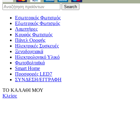
Search
Εσωτερικός Φωτισμός
Εξωτερικός Φωτισμός
Λαμπτήρες
Κρυφός Φωτισμός
Πάνελ Οροφής
Ηλεκτρικές Συσκευές
Ξενοδοχειακά
Ηλεκτρολογικό Υλικό
Φωτοβολταϊκά
Smart Home
Προσφορές LED7
ΣΥΝΔΕΣΗ/ΕΓΓΡΑΦΗ
ΤΟ ΚΑΛΑΘΙ ΜΟΥ
Κλείσε