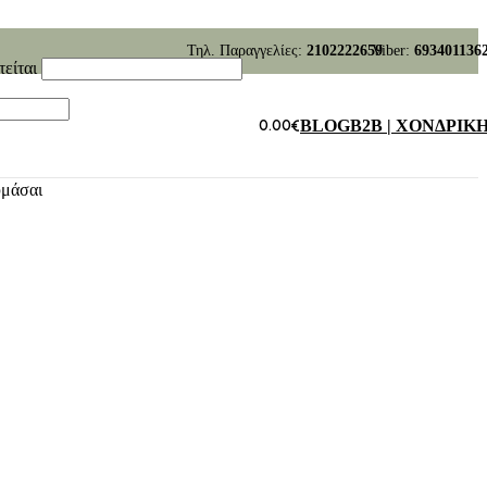
Τηλ. Παραγγελίες:
2102222659
Viber:
693401136
τείται
0.00
€
BLOG
B2B | ΧΟΝΔΡΙΚ
υμάσαι