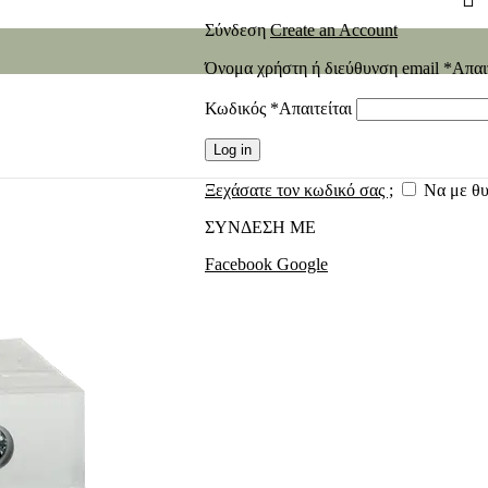
Σύνδεση
Create an Account
Όνομα χρήστη ή διεύθυνση email
*
Απαι
Κωδικός
*
Απαιτείται
Log in
Ξεχάσατε τον κωδικό σας ;
Να με θ
ΣΥΝΔΕΣΗ ΜΕ
Facebook
Google