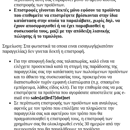
επιστροφής των προϊόντων.
Επιστροφές γίνονται δεκτές μόνο εφόσον τα προϊόντα
που επιθυμείτε να επιστρέψετε βρίσκονται στην ίδια
κατάσταση στην οποία τα παραλάβατε, χωρίς δηλ. να
έχουν αποσφραγισθεί ή να έχει παραβιασθεί η
συσκευασία τους, μαζί με την απόδειξη λιανικής
πώλησης ή το τιμολόγιο.
Σημείωση: Στα φωτιστικά τα οποια ειναι εισαγωγής(κατόπιν
παραγγελίας) δεν γινεται δεκτή η επιστροφή.
Για την αποφυγή δικής σας ταλαιπωρίας, καλό είναι να
ελέγχετε προσεκτικά κατά τη στιγμή της παράδοσης της
παραγγελίας σας την κατάσταση των πωλούμενων προϊόντων
και το άθικτο της συσκευασίας τους, προκειμένου να
διαπιστωθούν τυχόν εμφανή ελαττώματα (π.χ. σπασμένο
εμπόρευμα, λάθος είδος κλπ). Για την επιθυμία σας να μας
επιστρέψετε τα προϊόντα που αγοράσατε αποστείλετε μας e-
mail στο
sales[at]led7[dot]net
Σε περίπτωση επιστροφής των προϊόντων και αναλόγως
αφενός με τον τρόπο που επιλέξατε να πληρώσετε την
παραγγελία σας και αφετέρου τον τρόπο που θα
πραγματοποιηθεί η επιστροφή τους, η επιστροφή των
χρημάτων σας θα ολοκληρωθεί εντός 30 ημερών από την
ημερομηνία που θα παραλάβουμε τα προϊόντα.