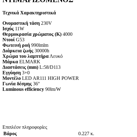
Τεχνικά Χαρακτηριστικά
Ονομαστική τάση
230V
Ισχύς
11W
Θερμοκρασία χρώματος (K)
4000
Ντουί
G53
Φωτεινή ροή
990lmlm
Διάρκεια ζωής
30000h
Χρώμα του λαμπτήρα
Λευκό
Μάρκα
ELMARK
Διαστάσεις (mm)
L:58/D113
Εγγύηση
3+0
Mοντέλο
LED AR111 HIGH POWER
Γωνία δέσμης
36°
Luminous efficiency
90lm/W
Επιπλέον πληροφορίες
Βάρος
0.227 κ.