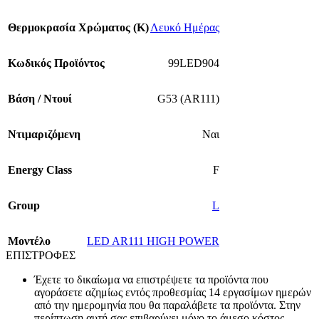
Θερμοκρασία Χρώματος (Κ)
Λευκό Ημέρας
Κωδικός Προϊόντος
99LED904
Βάση / Ντουί
G53 (AR111)
Ντιμαριζόμενη
Ναι
Energy Class
F
Group
L
Mοντέλο
LED AR111 HIGH POWER
ΕΠΙΣΤΡΟΦΕΣ
Έχετε το δικαίωμα να επιστρέψετε τα προϊόντα που
αγοράσετε αζημίως εντός προθεσμίας 14 εργασίμων ημερών
από την ημερομηνία που θα παραλάβετε τα προϊόντα. Στην
περίπτωση αυτή σας επιβαρύνει μόνο το άμεσο κόστος