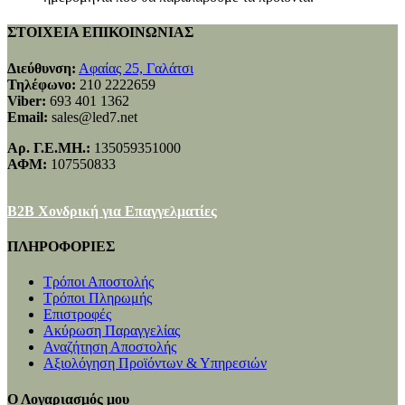
ΣΤΟΙΧΕΙΑ ΕΠΙΚΟΙΝΩΝΙΑΣ
Διεύθυνση:
Αφαίας 25, Γαλάτσι
Τηλέφωνο:
210 2222659
Viber:
693 401 1362
Email:
sales@led7.net
Αρ. Γ.Ε.ΜΗ.:
135059351000
ΑΦΜ:
107550833
B2B Χονδρική για Επαγγελματίες
ΠΛΗΡΟΦΟΡΙΕΣ
Τρόποι Αποστολής
Τρόποι Πληρωμής
Επιστροφές
Ακύρωση Παραγγελίας
Αναζήτηση Αποστολής
Αξιολόγηση Προϊόντων & Υπηρεσιών
Ο Λογαριασμός μου