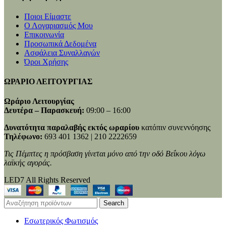
Ποιοι Είμαστε
Ο Λογαριασμός Μου
Επικοινωνία
Προσωπικά Δεδομένα
Ασφάλεια Συναλλαγών
Όροι Χρήσης
ΩΡΑΡΙΟ ΛΕΙΤΟΥΡΓΙΑΣ
Ωράριο Λειτουργίας
Δευτέρα – Παρασκευή:
09:00 – 16:00
Δυνατότητα παραλαβής εκτός ωραρίου
κατόπιν συνεννόησης
Τηλέφωνο:
693 401 1362 | 210 2222659
Τις Πέμπτες η πρόσβαση γίνεται μόνο από την οδό Βεΐκου λόγω
λαϊκής αγοράς.
LED7 All Rights Reserved
Search
Εσωτερικός Φωτισμός