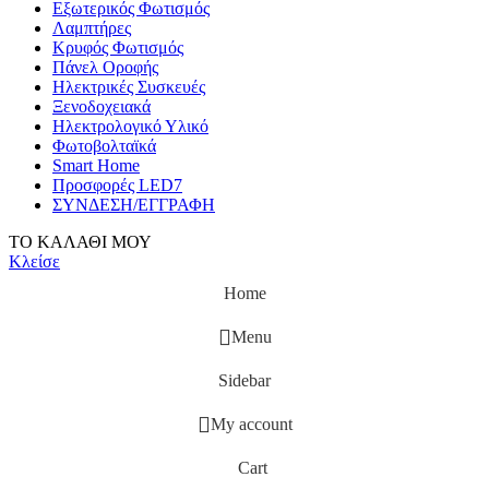
Εξωτερικός Φωτισμός
Λαμπτήρες
Κρυφός Φωτισμός
Πάνελ Οροφής
Ηλεκτρικές Συσκευές
Ξενοδοχειακά
Ηλεκτρολογικό Υλικό
Φωτοβολταϊκά
Smart Home
Προσφορές LED7
ΣΥΝΔΕΣΗ/ΕΓΓΡΑΦΗ
ΤΟ ΚΑΛΑΘΙ ΜΟΥ
Κλείσε
Home
Menu
Sidebar
My account
Cart