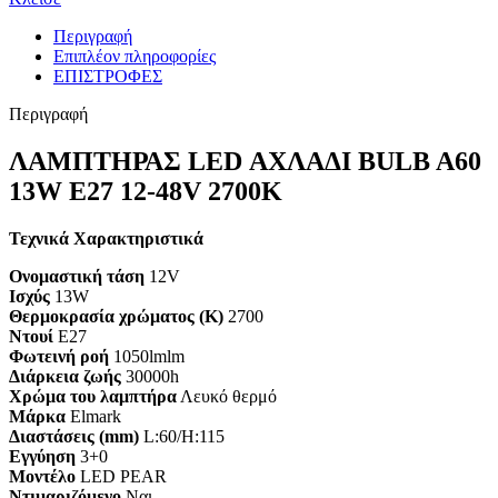
Περιγραφή
Επιπλέον πληροφορίες
ΕΠΙΣΤΡΟΦΕΣ
Περιγραφή
ΛΑΜΠΤΗΡΑΣ LED ΑΧΛΑΔΙ BULB A60
13W E27 12-48V 2700K
Τεχνικά Χαρακτηριστικά
Ονομαστική τάση
12V
Ισχύς
13W
Θερμοκρασία χρώματος (K)
2700
Ντουί
E27
Φωτεινή ροή
1050lmlm
Διάρκεια ζωής
30000h
Χρώμα του λαμπτήρα
Λευκό θερμό
Μάρκα
Elmark
Διαστάσεις (mm)
L:60/H:115
Εγγύηση
3+0
Mοντέλο
LED PEAR
Ντιμαριζόμενο
Ναι