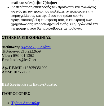
mail στο
sales[at]led7[dot]net
Σε περίπτωση επιστροφής των προϊόντων και αναλόγως
αφενός με τον τρόπο που επιλέξατε να πληρώσετε την
παραγγελία σας και αφετέρου τον τρόπο που θα
πραγματοποιηθεί η επιστροφή τους, η επιστροφή των
χρημάτων σας θα ολοκληρωθεί εντός 30 ημερών από την
ημερομηνία που θα παραλάβουμε τα προϊόντα.
ΣΤΟΙΧΕΙΑ ΕΠΙΚΟΙΝΩΝΙΑΣ
Διεύθυνση:
Αφαίας 25, Γαλάτσι
Τηλέφωνο:
210 2222659
Viber:
693 401 1362
Email:
sales@led7.net
Αρ. Γ.Ε.ΜΗ.:
135059351000
ΑΦΜ:
107550833
B2B Χονδρική για Επαγγελματίες
ΠΛΗΡΟΦΟΡΙΕΣ
Τρόποι Αποστολής