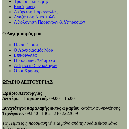
Τρόποι Πληρωμής
Επιστροφές
Ακύρωση Παραγγελίας
Αναζήτηση Αποστολής
Αξιολόγηση Προϊόντων & Υπηρεσιών
Ο Λογαριασμός μου
Ποιοι Είμαστε
Ο Λογαριασμός Μου
Επικοινωνία
Προσωπικά Δεδομένα
Ασφάλεια Συναλλαγών
Όροι Χρήσης
ΩΡΑΡΙΟ ΛΕΙΤΟΥΡΓΙΑΣ
Ωράριο Λειτουργίας
Δευτέρα – Παρασκευή:
09:00 – 16:00
Δυνατότητα παραλαβής εκτός ωραρίου
κατόπιν συνεννόησης
Τηλέφωνο:
693 401 1362 | 210 2222659
Τις Πέμπτες η πρόσβαση γίνεται μόνο από την οδό Βεΐκου λόγω
λαϊκής αγοράς.