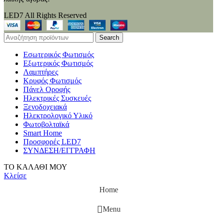
LED7 All Rights Reserved
Search
Εσωτερικός Φωτισμός
Εξωτερικός Φωτισμός
Λαμπτήρες
Κρυφός Φωτισμός
Πάνελ Οροφής
Ηλεκτρικές Συσκευές
Ξενοδοχειακά
Ηλεκτρολογικό Υλικό
Φωτοβολταϊκά
Smart Home
Προσφορές LED7
ΣΥΝΔΕΣΗ/ΕΓΓΡΑΦΗ
ΤΟ ΚΑΛΑΘΙ ΜΟΥ
Κλείσε
Home
Menu