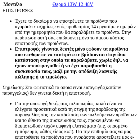
Mοντέλο
Θερμό 13W 12-48V
ΕΠΙΣΤΡΟΦΕΣ
Έχετε το δικαίωμα να επιστρέψετε τα προϊόντα που
αγοράσετε αζημίως εντός προθεσμίας 14 εργασίμων ημερών
από την ημερομηνία που θα παραλάβετε τα προϊόντα. Στην
περίπτωση αυτή σας επιβαρύνει μόνο το άμεσο κόστος
επιστροφής των προϊόντων.
Επιστροφές γίνονται δεκτές μόνο εφόσον τα προϊόντα
που επιθυμείτε να επιστρέψετε βρίσκονται στην ίδια
κατάσταση στην οποία τα παραλάβατε, χωρίς δηλ. να
έχουν αποσφραγισθεί ή να έχει παραβιασθεί η
συσκευασία τους, μαζί με την απόδειξη λιανικής
πώλησης ή το τιμολόγιο.
Σημείωση: Στα φωτιστικά τα οποια ειναι εισαγωγής(κατόπιν
παραγγελίας) δεν γινεται δεκτή η επιστροφή.
Για την αποφυγή δικής σας ταλαιπωρίας, καλό είναι να
ελέγχετε προσεκτικά κατά τη στιγμή της παράδοσης της
παραγγελίας σας την κατάσταση των πωλούμενων προϊόντων
και το άθικτο της συσκευασίας τους, προκειμένου να
διαπιστωθούν τυχόν εμφανή ελαττώματα (π.χ. σπασμένο
εμπόρευμα, λάθος είδος κλπ). Για την επιθυμία σας να μας
επιστρέψετε τα προϊόντα που αγοράσατε αποστείλετε μας e-