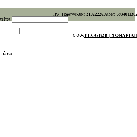
Τηλ. Παραγγελίες:
2102222659
Viber:
693401136
τείται
0.00
€
BLOG
B2B | ΧΟΝΔΡΙΚ
υμάσαι