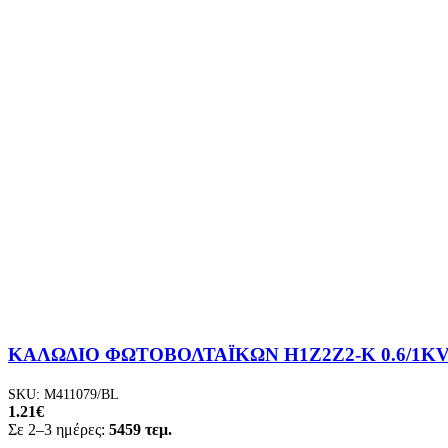
ΚΑΛΩΔΙΟ ΦΩΤΟΒΟΛΤΑΪΚΩΝ H1Z2Z2-K 0.6/1KV
SKU:
M411079/BL
1.21
€
Σε 2–3 ημέρες:
5459 τεμ.