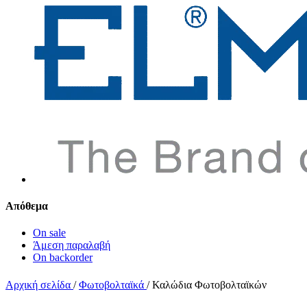
Απόθεμα
On sale
Άμεση παραλαβή
On backorder
Αρχική σελίδα
/
Φωτοβολταϊκά
/
Καλώδια Φωτοβολταϊκών