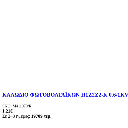
ΚΑΛΩΔΙΟ ΦΩΤΟΒΟΛΤΑΪΚΩΝ H1Z2Z2-K 0.6/1KV
SKU:
M411079/R
1.21
€
Σε 2–3 ημέρες:
19709 τεμ.