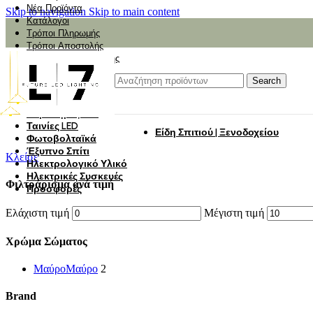
Νέα Προϊόντα
Skip to navigation
Skip to main content
Κατάλογοι
Τρόποι Πληρωμής
Τρόποι Αποστολής
Αναζήτηση Αποστολής
Αξιολόγηση
Φωτιστικά
Search
Φωτιστικά Κήπου
Πάνελ Οροφής
Λαμπτήρες LED
Ταινίες LED
Είδη Σπιτιού | Ξενοδοχείου
Φωτοβολταϊκά
Έξυπνο Σπίτι
Κλείσε
Ηλεκτρολογικό Υλικό
Ηλεκτρικές Συσκευές
Φιλτράρισμα ανά τιμή
Προσφορές
Ελάχιστη τιμή
Μέγιστη τιμή
Χρώμα Σώματος
Μαύρο
Μαύρο
2
Brand