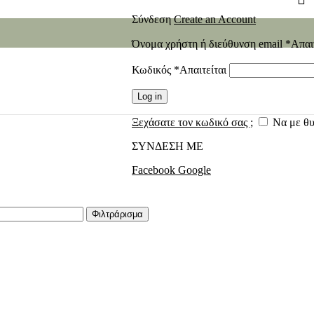
Σύνδεση
Create an Account
Όνομα χρήστη ή διεύθυνση email
*
Απαι
Κωδικός
*
Απαιτείται
Log in
Ξεχάσατε τον κωδικό σας ;
Να με θ
ΣΥΝΔΕΣΗ ΜΕ
Facebook
Google
Φιλτράρισμα