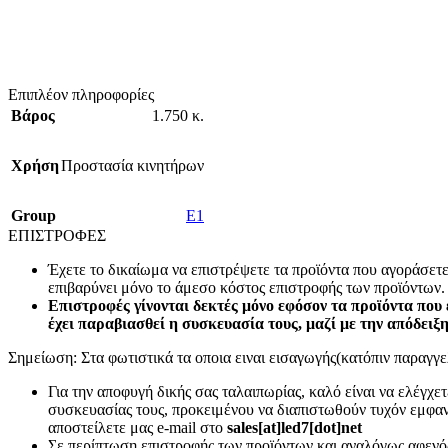
Επιπλέον πληροφορίες
Βάρος
1.750 κ.
Χρήση
Προστασία κινητήρων
Group
E1
ΕΠΙΣΤΡΟΦΕΣ
Έχετε το δικαίωμα να επιστρέψετε τα προϊόντα που αγοράσετ
επιβαρύνει μόνο το άμεσο κόστος επιστροφής των προϊόντων.
Επιστροφές γίνονται δεκτές μόνο εφόσον τα προϊόντα που 
έχει παραβιασθεί η συσκευασία τους, μαζί με την απόδειξ
Σημείωση: Στα φωτιστικά τα οποια ειναι εισαγωγής(κατόπιν παραγγελ
Για την αποφυγή δικής σας ταλαιπωρίας, καλό είναι να ελέγχ
συσκευασίας τους, προκειμένου να διαπιστωθούν τυχόν εμφανή
αποστείλετε μας e-mail στο
sales[at]led7[dot]net
Σε περίπτωση επιστροφής των προϊόντων και αναλόγως αφενός