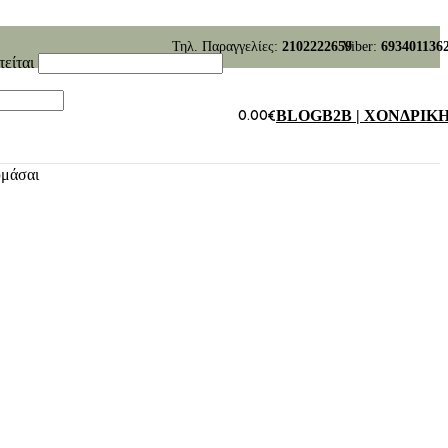
Τηλ. Παραγγελίες:
2102222659
Viber:
693401136
τείται
0.00
€
BLOG
B2B | ΧΟΝΔΡΙΚ
υμάσαι