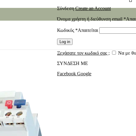
Σύνδεση
Create an Account
Όνομα χρήστη ή διεύθυνση email
*
Απαι
Κωδικός
*
Απαιτείται
Log in
Ξεχάσατε τον κωδικό σας ;
Να με θ
ΣΥΝΔΕΣΗ ΜΕ
Facebook
Google