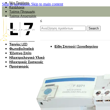
Νέα Προϊόντα
Skip to navigation
Skip to main content
Κατάλογοι
Τρόποι Πληρωμής
Τρόποι Αποστολής
Αναζήτηση Αποστολής
Αξιολόγηση
Φωτιστικά
Search
Φωτιστικά Κήπου
Πάνελ Οροφής
Λαμπτήρες LED
Ταινίες LED
Είδη Σπιτιού | Ξενοδοχείου
Φωτοβολταϊκά
Έξυπνο Σπίτι
Ηλεκτρολογικό Υλικό
Ηλεκτρικές Συσκευές
Προσφορές