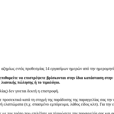
ε αζημίως εντός προθεσμίας 14 εργασίμων ημερών από την ημερομηνί
επιθυμείτε να επιστρέψετε βρίσκονται στην ίδια κατάσταση στην
η λιανικής πώλησης ή το τιμολόγιο.
ίας) δεν γινεται δεκτή η επιστροφή.
ετε προσεκτικά κατά τη στιγμή της παράδοσης της παραγγελίας σας τη
 ελαττώματα (π.χ. σπασμένο εμπόρευμα, λάθος είδος κλπ). Για την ε
 με τον τρόπο που επιλέξατε να πληρώσετε την παραγγελία σας και α