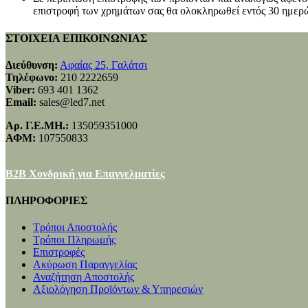
επιστροφή των χρημάτων σας θα ολοκληρωθεί εντός 30 ημερώ
ΣΤΟΙΧΕΙΑ ΕΠΙΚΟΙΝΩΝΙΑΣ
Διεύθυνση:
Αφαίας 25, Γαλάτσι
Τηλέφωνο:
210 2222659
Viber:
693 401 1362
Email:
sales@led7.net
Αρ. Γ.Ε.ΜΗ.:
135059351000
ΑΦΜ:
107550833
B2B Χονδρική για Επαγγελματίες
ΠΛΗΡΟΦΟΡΙΕΣ
Τρόποι Αποστολής
Τρόποι Πληρωμής
Επιστροφές
Ακύρωση Παραγγελίας
Αναζήτηση Αποστολής
Αξιολόγηση Προϊόντων & Υπηρεσιών