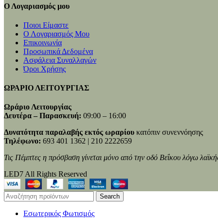
Ο Λογαριασμός μου
Ποιοι Είμαστε
Ο Λογαριασμός Μου
Επικοινωνία
Προσωπικά Δεδομένα
Ασφάλεια Συναλλαγών
Όροι Χρήσης
ΩΡΑΡΙΟ ΛΕΙΤΟΥΡΓΙΑΣ
Ωράριο Λειτουργίας
Δευτέρα – Παρασκευή:
09:00 – 16:00
Δυνατότητα παραλαβής εκτός ωραρίου
κατόπιν συνεννόησης
Τηλέφωνο:
693 401 1362 | 210 2222659
Τις Πέμπτες η πρόσβαση γίνεται μόνο από την οδό Βεΐκου λόγω λαϊκή
LED7 All Rights Reserved
Search
Εσωτερικός Φωτισμός