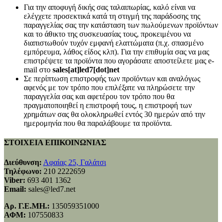
Για την αποφυγή δικής σας ταλαιπωρίας, καλό είναι να
ελέγχετε προσεκτικά κατά τη στιγμή της παράδοσης της
παραγγελίας σας την κατάσταση των πωλούμενων προϊόντων
και το άθικτο της συσκευασίας τους, προκειμένου να
διαπιστωθούν τυχόν εμφανή ελαττώματα (π.χ. σπασμένο
εμπόρευμα, λάθος είδος κλπ). Για την επιθυμία σας να μας
επιστρέψετε τα προϊόντα που αγοράσατε αποστείλετε μας e-
mail στο
sales[at]led7[dot]net
Σε περίπτωση επιστροφής των προϊόντων και αναλόγως
αφενός με τον τρόπο που επιλέξατε να πληρώσετε την
παραγγελία σας και αφετέρου τον τρόπο που θα
πραγματοποιηθεί η επιστροφή τους, η επιστροφή των
χρημάτων σας θα ολοκληρωθεί εντός 30 ημερών από την
ημερομηνία που θα παραλάβουμε τα προϊόντα.
ΣΤΟΙΧΕΙΑ ΕΠΙΚΟΙΝΩΝΙΑΣ
Διεύθυνση:
Αφαίας 25, Γαλάτσι
Τηλέφωνο:
210 2222659
Viber:
693 401 1362
Email:
sales@led7.net
Αρ. Γ.Ε.ΜΗ.:
135059351000
ΑΦΜ:
107550833