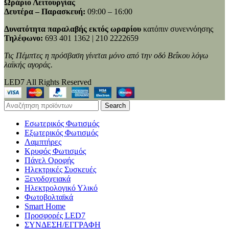
Ωράριο Λειτουργίας
Δευτέρα – Παρασκευή:
09:00 – 16:00
Δυνατότητα παραλαβής εκτός ωραρίου
κατόπιν συνεννόησης
Τηλέφωνο:
693 401 1362 | 210 2222659
Τις Πέμπτες η πρόσβαση γίνεται μόνο από την οδό Βεΐκου λόγω
λαϊκής αγοράς.
LED7 All Rights Reserved
Search
Εσωτερικός Φωτισμός
Εξωτερικός Φωτισμός
Λαμπτήρες
Κρυφός Φωτισμός
Πάνελ Οροφής
Ηλεκτρικές Συσκευές
Ξενοδοχειακά
Ηλεκτρολογικό Υλικό
Φωτοβολταϊκά
Smart Home
Προσφορές LED7
ΣΥΝΔΕΣΗ/ΕΓΓΡΑΦΗ