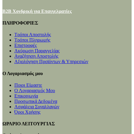
B2B Χονδρική για Επαγγελματίες
ΠΛΗΡΟΦΟΡΙΕΣ
Τρόποι Αποστολής
Τρόποι Πληρωμής
Επιστροφές
Ακύρωση Παραγγελίας
Αναζήτηση Αποστολής
Αξιολόγηση Προϊόντων & Υπηρεσιών
Ο Λογαριασμός μου
Ποιοι Είμαστε
Ο Λογαριασμός Μου
Επικοινωνία
Προσωπικά Δεδομένα
Ασφάλεια Συναλλαγών
Όροι Χρήσης
ΩΡΑΡΙΟ ΛΕΙΤΟΥΡΓΙΑΣ