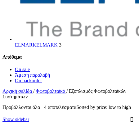
ELMARK
ELMARK
3
Απόθεμα
On sale
Άμεση παραλαβή
On backorder
Αρχική σελίδα
/
Φωτοβολταϊκά
/
Εξοπλισμός Φωτοβολταϊκών
Συστημάτων
Προβάλλονται όλα - 4 αποτελέσματα
Sorted by price: low to high
Show sidebar