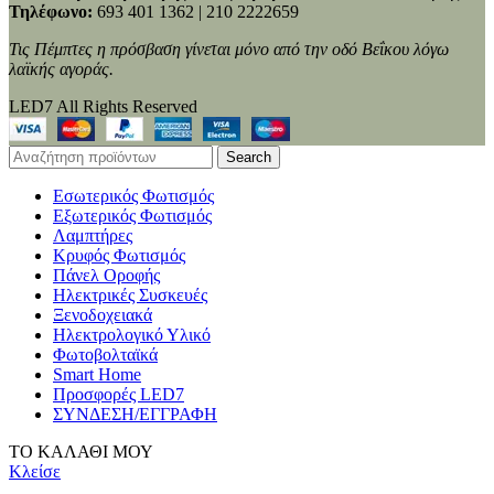
Τηλέφωνο:
693 401 1362 | 210 2222659
Τις Πέμπτες η πρόσβαση γίνεται μόνο από την οδό Βεΐκου λόγω
λαϊκής αγοράς.
LED7 All Rights Reserved
Search
Εσωτερικός Φωτισμός
Εξωτερικός Φωτισμός
Λαμπτήρες
Κρυφός Φωτισμός
Πάνελ Οροφής
Ηλεκτρικές Συσκευές
Ξενοδοχειακά
Ηλεκτρολογικό Υλικό
Φωτοβολταϊκά
Smart Home
Προσφορές LED7
ΣΥΝΔΕΣΗ/ΕΓΓΡΑΦΗ
ΤΟ ΚΑΛΑΘΙ ΜΟΥ
Κλείσε