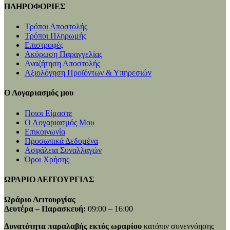
ΠΛΗΡΟΦΟΡΙΕΣ
Τρόποι Αποστολής
Τρόποι Πληρωμής
Επιστροφές
Ακύρωση Παραγγελίας
Αναζήτηση Αποστολής
Αξιολόγηση Προϊόντων & Υπηρεσιών
Ο Λογαριασμός μου
Ποιοι Είμαστε
Ο Λογαριασμός Μου
Επικοινωνία
Προσωπικά Δεδομένα
Ασφάλεια Συναλλαγών
Όροι Χρήσης
ΩΡΑΡΙΟ ΛΕΙΤΟΥΡΓΙΑΣ
Ωράριο Λειτουργίας
Δευτέρα – Παρασκευή:
09:00 – 16:00
Δυνατότητα παραλαβής εκτός ωραρίου
κατόπιν συνεννόησης