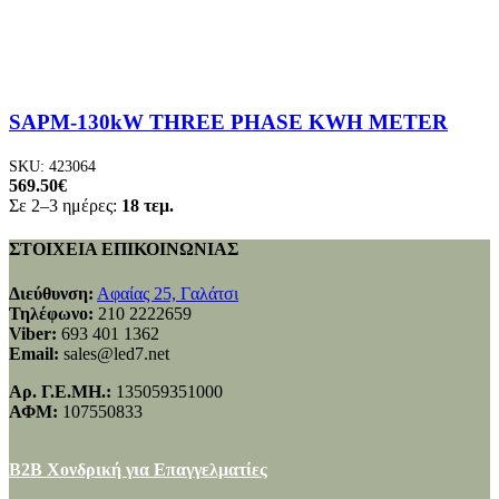
SAPM-130kW THREE PHASE KWH METER
SKU:
423064
569.50
€
Σε 2–3 ημέρες:
18 τεμ.
ΣΤΟΙΧΕΙΑ ΕΠΙΚΟΙΝΩΝΙΑΣ
Διεύθυνση:
Αφαίας 25, Γαλάτσι
Τηλέφωνο:
210 2222659
Viber:
693 401 1362
Email:
sales@led7.net
Αρ. Γ.Ε.ΜΗ.:
135059351000
ΑΦΜ:
107550833
B2B Χονδρική για Επαγγελματίες