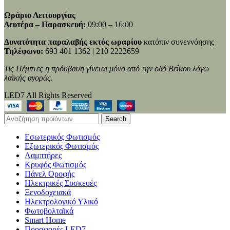
Ωράριο Λειτουργίας
Δευτέρα – Παρασκευή:
09:00 – 16:00
Δυνατότητα παραλαβής εκτός ωραρίου
κατόπιν συνεννόησης
Τηλέφωνο:
693 401 1362 | 210 2222659
Τις Πέμπτες η πρόσβαση γίνεται μόνο από την οδό Βεΐκου λόγω
λαϊκής αγοράς.
LED7 All Rights Reserved
Search
Εσωτερικός Φωτισμός
Εξωτερικός Φωτισμός
Λαμπτήρες
Κρυφός Φωτισμός
Πάνελ Οροφής
Ηλεκτρικές Συσκευές
Ξενοδοχειακά
Ηλεκτρολογικό Υλικό
Φωτοβολταϊκά
Smart Home
Προσφορές LED7