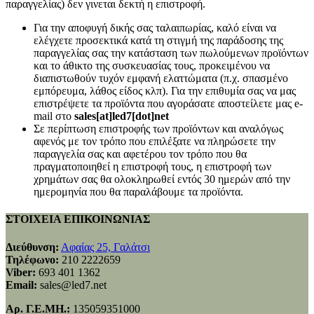
παραγγελίας) δεν γινεται δεκτή η επιστροφή.
Για την αποφυγή δικής σας ταλαιπωρίας, καλό είναι να
ελέγχετε προσεκτικά κατά τη στιγμή της παράδοσης της
παραγγελίας σας την κατάσταση των πωλούμενων προϊόντων
και το άθικτο της συσκευασίας τους, προκειμένου να
διαπιστωθούν τυχόν εμφανή ελαττώματα (π.χ. σπασμένο
εμπόρευμα, λάθος είδος κλπ). Για την επιθυμία σας να μας
επιστρέψετε τα προϊόντα που αγοράσατε αποστείλετε μας e-
mail στο
sales[at]led7[dot]net
Σε περίπτωση επιστροφής των προϊόντων και αναλόγως
αφενός με τον τρόπο που επιλέξατε να πληρώσετε την
παραγγελία σας και αφετέρου τον τρόπο που θα
πραγματοποιηθεί η επιστροφή τους, η επιστροφή των
χρημάτων σας θα ολοκληρωθεί εντός 30 ημερών από την
ημερομηνία που θα παραλάβουμε τα προϊόντα.
ΣΤΟΙΧΕΙΑ ΕΠΙΚΟΙΝΩΝΙΑΣ
Διεύθυνση:
Αφαίας 25, Γαλάτσι
Τηλέφωνο:
210 2222659
Viber:
693 401 1362
Email:
sales@led7.net
Αρ. Γ.Ε.ΜΗ.:
135059351000