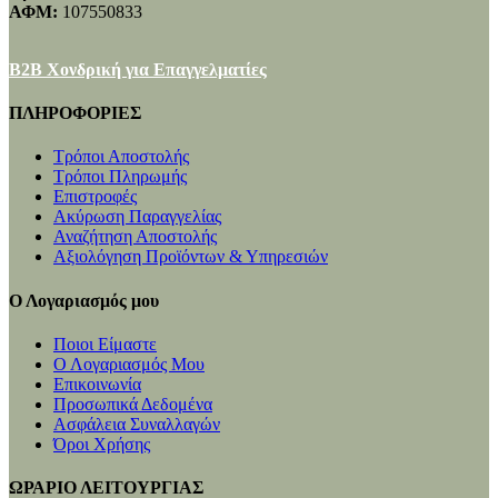
ΑΦΜ:
107550833
B2B Χονδρική για Επαγγελματίες
ΠΛΗΡΟΦΟΡΙΕΣ
Τρόποι Αποστολής
Τρόποι Πληρωμής
Επιστροφές
Ακύρωση Παραγγελίας
Αναζήτηση Αποστολής
Αξιολόγηση Προϊόντων & Υπηρεσιών
Ο Λογαριασμός μου
Ποιοι Είμαστε
Ο Λογαριασμός Μου
Επικοινωνία
Προσωπικά Δεδομένα
Ασφάλεια Συναλλαγών
Όροι Χρήσης
ΩΡΑΡΙΟ ΛΕΙΤΟΥΡΓΙΑΣ