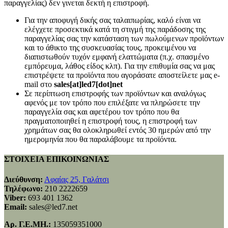
παραγγελίας) δεν γινεται δεκτή η επιστροφή.
Για την αποφυγή δικής σας ταλαιπωρίας, καλό είναι να
ελέγχετε προσεκτικά κατά τη στιγμή της παράδοσης της
παραγγελίας σας την κατάσταση των πωλούμενων προϊόντων
και το άθικτο της συσκευασίας τους, προκειμένου να
διαπιστωθούν τυχόν εμφανή ελαττώματα (π.χ. σπασμένο
εμπόρευμα, λάθος είδος κλπ). Για την επιθυμία σας να μας
επιστρέψετε τα προϊόντα που αγοράσατε αποστείλετε μας e-
mail στο
sales[at]led7[dot]net
Σε περίπτωση επιστροφής των προϊόντων και αναλόγως
αφενός με τον τρόπο που επιλέξατε να πληρώσετε την
παραγγελία σας και αφετέρου τον τρόπο που θα
πραγματοποιηθεί η επιστροφή τους, η επιστροφή των
χρημάτων σας θα ολοκληρωθεί εντός 30 ημερών από την
ημερομηνία που θα παραλάβουμε τα προϊόντα.
ΣΤΟΙΧΕΙΑ ΕΠΙΚΟΙΝΩΝΙΑΣ
Διεύθυνση:
Αφαίας 25, Γαλάτσι
Τηλέφωνο:
210 2222659
Viber:
693 401 1362
Email:
sales@led7.net
Αρ. Γ.Ε.ΜΗ.:
135059351000