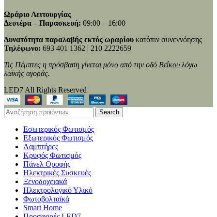
Ωράριο Λειτουργίας
Δευτέρα – Παρασκευή:
09:00 – 16:00
Δυνατότητα παραλαβής εκτός ωραρίου
κατόπιν συνεννόησης
Τηλέφωνο:
693 401 1362 | 210 2222659
Τις Πέμπτες η πρόσβαση γίνεται μόνο από την οδό Βεΐκου λόγω
λαϊκής αγοράς.
LED7 All Rights Reserved
Search
Εσωτερικός Φωτισμός
Εξωτερικός Φωτισμός
Λαμπτήρες
Κρυφός Φωτισμός
Πάνελ Οροφής
Ηλεκτρικές Συσκευές
Ξενοδοχειακά
Ηλεκτρολογικό Υλικό
Φωτοβολταϊκά
Smart Home
Προσφορές LED7