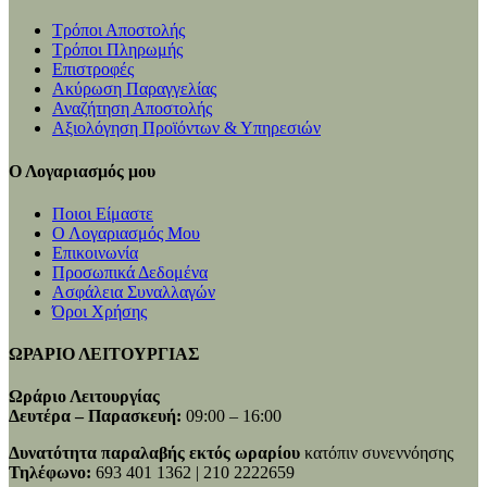
Τρόποι Αποστολής
Τρόποι Πληρωμής
Επιστροφές
Ακύρωση Παραγγελίας
Αναζήτηση Αποστολής
Αξιολόγηση Προϊόντων & Υπηρεσιών
Ο Λογαριασμός μου
Ποιοι Είμαστε
Ο Λογαριασμός Μου
Επικοινωνία
Προσωπικά Δεδομένα
Ασφάλεια Συναλλαγών
Όροι Χρήσης
ΩΡΑΡΙΟ ΛΕΙΤΟΥΡΓΙΑΣ
Ωράριο Λειτουργίας
Δευτέρα – Παρασκευή:
09:00 – 16:00
Δυνατότητα παραλαβής εκτός ωραρίου
κατόπιν συνεννόησης
Τηλέφωνο:
693 401 1362 | 210 2222659