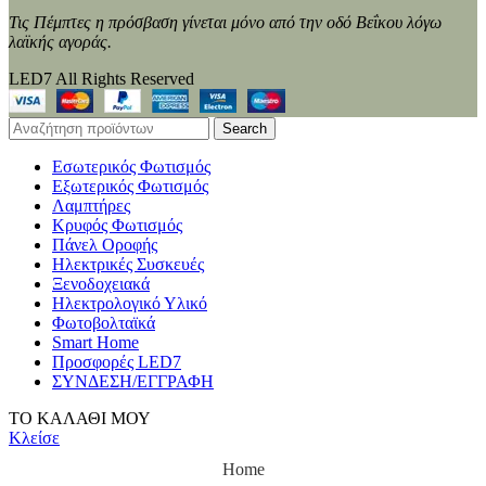
Τις Πέμπτες η πρόσβαση γίνεται μόνο από την οδό Βεΐκου λόγω
λαϊκής αγοράς.
LED7 All Rights Reserved
Search
Εσωτερικός Φωτισμός
Εξωτερικός Φωτισμός
Λαμπτήρες
Κρυφός Φωτισμός
Πάνελ Οροφής
Ηλεκτρικές Συσκευές
Ξενοδοχειακά
Ηλεκτρολογικό Υλικό
Φωτοβολταϊκά
Smart Home
Προσφορές LED7
ΣΥΝΔΕΣΗ/ΕΓΓΡΑΦΗ
ΤΟ ΚΑΛΑΘΙ ΜΟΥ
Κλείσε
Home