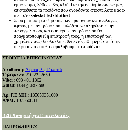
εμπόρευμα, λάθος είδος κλπ). Για την επιθυμία σας να μας
επιστρέψετε τα προϊόντα που αγοράσατε αποστείλετε μας e-
mail στο
sales[at]led7[dot]net
Σε περίπτωση επιστροφής των προϊόντων και αναλόγως
αφενός με τον τρόπο που επιλέξατε να πληρώσετε την
παραγγελία σας και αφετέρου τον τρόπο που θα
πραγματοποιηθεί η επιστροφή τους, η επιστροφή των
χρημάτων σας θα ολοκληρωθεί εντός 30 ημερών από την
ημερομηνία που θα παραλάβουμε τα προϊόντα.
ΣΤΟΙΧΕΙΑ ΕΠΙΚΟΙΝΩΝΙΑΣ
Διεύθυνση:
Αφαίας 25, Γαλάτσι
Τηλέφωνο:
210 2222659
Viber:
693 401 1362
Email:
sales@led7.net
Αρ. Γ.Ε.ΜΗ.:
135059351000
ΑΦΜ:
107550833
B2B Χονδρική για Επαγγελματίες
ΠΛΗΡΟΦΟΡΙΕΣ