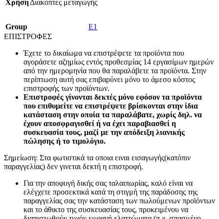
Χρήση
Διακόπτες μεταγωγής
Group
E1
ΕΠΙΣΤΡΟΦΕΣ
Έχετε το δικαίωμα να επιστρέψετε τα προϊόντα που
αγοράσετε αζημίως εντός προθεσμίας 14 εργασίμων ημερών
από την ημερομηνία που θα παραλάβετε τα προϊόντα. Στην
περίπτωση αυτή σας επιβαρύνει μόνο το άμεσο κόστος
επιστροφής των προϊόντων.
Επιστροφές γίνονται δεκτές μόνο εφόσον τα προϊόντα
που επιθυμείτε να επιστρέψετε βρίσκονται στην ίδια
κατάσταση στην οποία τα παραλάβατε, χωρίς δηλ. να
έχουν αποσφραγισθεί ή να έχει παραβιασθεί η
συσκευασία τους, μαζί με την απόδειξη λιανικής
πώλησης ή το τιμολόγιο.
Σημείωση: Στα φωτιστικά τα οποια ειναι εισαγωγής(κατόπιν
παραγγελίας) δεν γινεται δεκτή η επιστροφή.
Για την αποφυγή δικής σας ταλαιπωρίας, καλό είναι να
ελέγχετε προσεκτικά κατά τη στιγμή της παράδοσης της
παραγγελίας σας την κατάσταση των πωλούμενων προϊόντων
και το άθικτο της συσκευασίας τους, προκειμένου να
διαπιστωθούν τυχόν εμφανή ελαττώματα (π.χ. σπασμένο