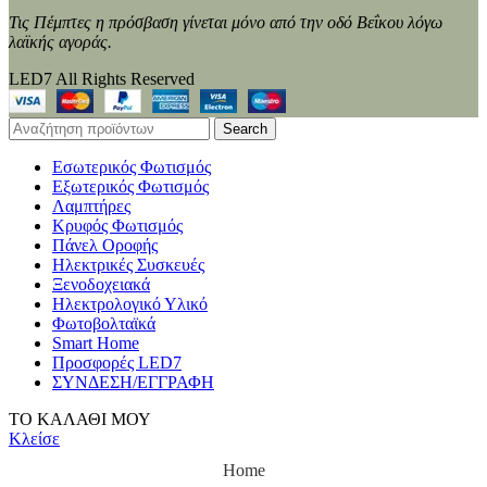
Τις Πέμπτες η πρόσβαση γίνεται μόνο από την οδό Βεΐκου λόγω
λαϊκής αγοράς.
LED7 All Rights Reserved
Search
Εσωτερικός Φωτισμός
Εξωτερικός Φωτισμός
Λαμπτήρες
Κρυφός Φωτισμός
Πάνελ Οροφής
Ηλεκτρικές Συσκευές
Ξενοδοχειακά
Ηλεκτρολογικό Υλικό
Φωτοβολταϊκά
Smart Home
Προσφορές LED7
ΣΥΝΔΕΣΗ/ΕΓΓΡΑΦΗ
ΤΟ ΚΑΛΑΘΙ ΜΟΥ
Κλείσε
Home