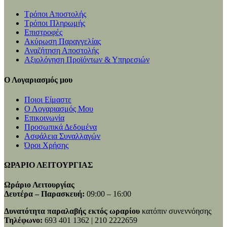
Τρόποι Αποστολής
Τρόποι Πληρωμής
Επιστροφές
Ακύρωση Παραγγελίας
Αναζήτηση Αποστολής
Αξιολόγηση Προϊόντων & Υπηρεσιών
Ο Λογαριασμός μου
Ποιοι Είμαστε
Ο Λογαριασμός Μου
Επικοινωνία
Προσωπικά Δεδομένα
Ασφάλεια Συναλλαγών
Όροι Χρήσης
ΩΡΑΡΙΟ ΛΕΙΤΟΥΡΓΙΑΣ
Ωράριο Λειτουργίας
Δευτέρα – Παρασκευή:
09:00 – 16:00
Δυνατότητα παραλαβής εκτός ωραρίου
κατόπιν συνεννόησης
Τηλέφωνο:
693 401 1362 | 210 2222659