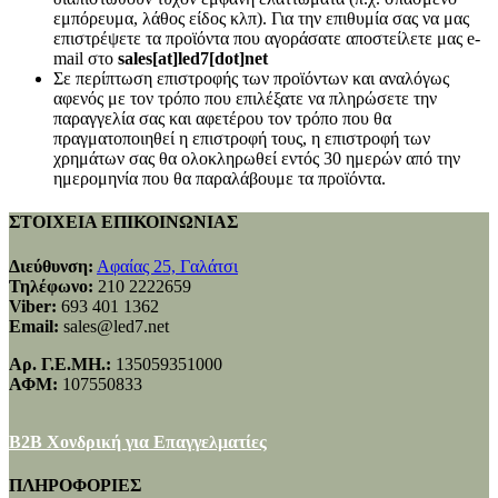
εμπόρευμα, λάθος είδος κλπ). Για την επιθυμία σας να μας
επιστρέψετε τα προϊόντα που αγοράσατε αποστείλετε μας e-
mail στο
sales[at]led7[dot]net
Σε περίπτωση επιστροφής των προϊόντων και αναλόγως
αφενός με τον τρόπο που επιλέξατε να πληρώσετε την
παραγγελία σας και αφετέρου τον τρόπο που θα
πραγματοποιηθεί η επιστροφή τους, η επιστροφή των
χρημάτων σας θα ολοκληρωθεί εντός 30 ημερών από την
ημερομηνία που θα παραλάβουμε τα προϊόντα.
ΣΤΟΙΧΕΙΑ ΕΠΙΚΟΙΝΩΝΙΑΣ
Διεύθυνση:
Αφαίας 25, Γαλάτσι
Τηλέφωνο:
210 2222659
Viber:
693 401 1362
Email:
sales@led7.net
Αρ. Γ.Ε.ΜΗ.:
135059351000
ΑΦΜ:
107550833
B2B Χονδρική για Επαγγελματίες
ΠΛΗΡΟΦΟΡΙΕΣ