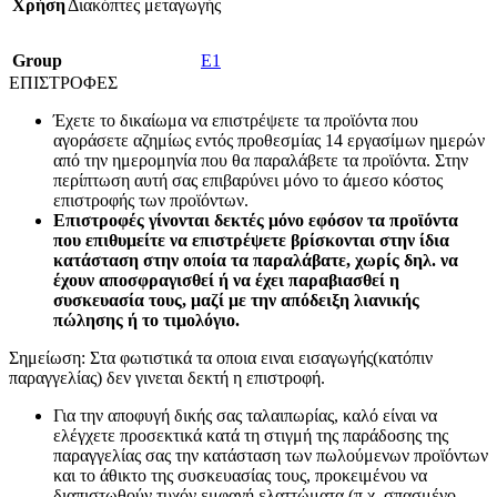
Χρήση
Διακόπτες μεταγωγής
Group
E1
ΕΠΙΣΤΡΟΦΕΣ
Έχετε το δικαίωμα να επιστρέψετε τα προϊόντα που
αγοράσετε αζημίως εντός προθεσμίας 14 εργασίμων ημερών
από την ημερομηνία που θα παραλάβετε τα προϊόντα. Στην
περίπτωση αυτή σας επιβαρύνει μόνο το άμεσο κόστος
επιστροφής των προϊόντων.
Επιστροφές γίνονται δεκτές μόνο εφόσον τα προϊόντα
που επιθυμείτε να επιστρέψετε βρίσκονται στην ίδια
κατάσταση στην οποία τα παραλάβατε, χωρίς δηλ. να
έχουν αποσφραγισθεί ή να έχει παραβιασθεί η
συσκευασία τους, μαζί με την απόδειξη λιανικής
πώλησης ή το τιμολόγιο.
Σημείωση: Στα φωτιστικά τα οποια ειναι εισαγωγής(κατόπιν
παραγγελίας) δεν γινεται δεκτή η επιστροφή.
Για την αποφυγή δικής σας ταλαιπωρίας, καλό είναι να
ελέγχετε προσεκτικά κατά τη στιγμή της παράδοσης της
παραγγελίας σας την κατάσταση των πωλούμενων προϊόντων
και το άθικτο της συσκευασίας τους, προκειμένου να
διαπιστωθούν τυχόν εμφανή ελαττώματα (π.χ. σπασμένο