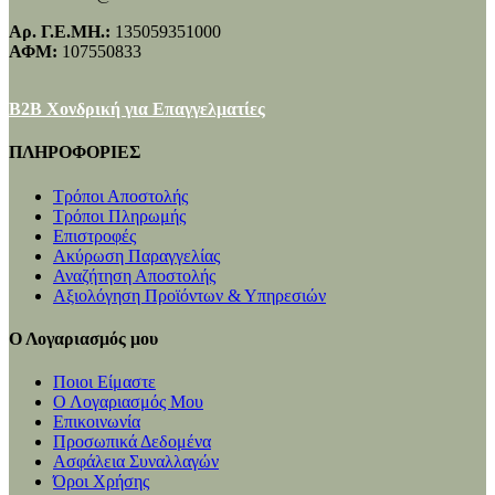
Αρ. Γ.Ε.ΜΗ.:
135059351000
ΑΦΜ:
107550833
B2B Χονδρική για Επαγγελματίες
ΠΛΗΡΟΦΟΡΙΕΣ
Τρόποι Αποστολής
Τρόποι Πληρωμής
Επιστροφές
Ακύρωση Παραγγελίας
Αναζήτηση Αποστολής
Αξιολόγηση Προϊόντων & Υπηρεσιών
Ο Λογαριασμός μου
Ποιοι Είμαστε
Ο Λογαριασμός Μου
Επικοινωνία
Προσωπικά Δεδομένα
Ασφάλεια Συναλλαγών
Όροι Χρήσης