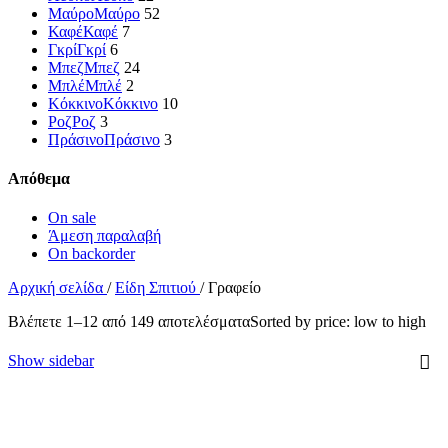
Μαύρο
Μαύρο
52
Καφέ
Καφέ
7
Γκρί
Γκρί
6
Μπεζ
Μπεζ
24
Μπλέ
Μπλέ
2
Κόκκινο
Κόκκινο
10
Ροζ
Ροζ
3
Πράσινο
Πράσινο
3
Απόθεμα
On sale
Άμεση παραλαβή
On backorder
Αρχική σελίδα
/
Είδη Σπιτιού
/
Γραφείο
Βλέπετε 1–12 από 149 αποτελέσματα
Sorted by price: low to high
Show sidebar