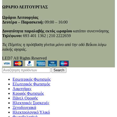
ΩΡΑΡΙΟ ΛΕΙΤΟΥΡΓΙΑΣ
Ωράριο Λειτουργίας
Δευτέρα – Παρασκευή:
09:00 – 16:00
Δυνατότητα παραλαβής εκτός ωραρίου
κατόπιν συνεννόησης
Τηλέφωνο:
693 401 1362 | 210 2222659
Τις Πέμπτες η πρόσβαση γίνεται μόνο από την οδό Βεΐκου λόγω
λαϊκής αγοράς.
LED7 All Rights Reserved
Search
Εσωτερικός Φωτισμός
Εξωτερικός Φωτισμός
Λαμπτήρες
Κρυφός Φωτισμός
Πάνελ Οροφής
Ηλεκτρικές Συσκευές
Ξενοδοχειακά
Ηλεκτρολογικό Υλικό
Φωτοβολταϊκά