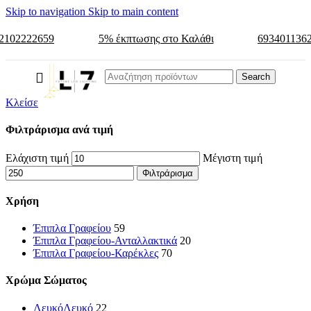
Skip to navigation
Skip to main content
2102222659
5% έκπτωσης στο Καλάθι
693401136
Search
Κλείσε
Φιλτράρισμα ανά τιμή
Ελάχιστη τιμή
Μέγιστη τιμή
Φιλτράρισμα
Χρήση
Έπιπλα Γραφείου
59
Έπιπλα Γραφείου-Ανταλλακτικά
20
Έπιπλα Γραφείου-Καρέκλες
70
Χρώμα Σώματος
Λευκό
Λευκό
22