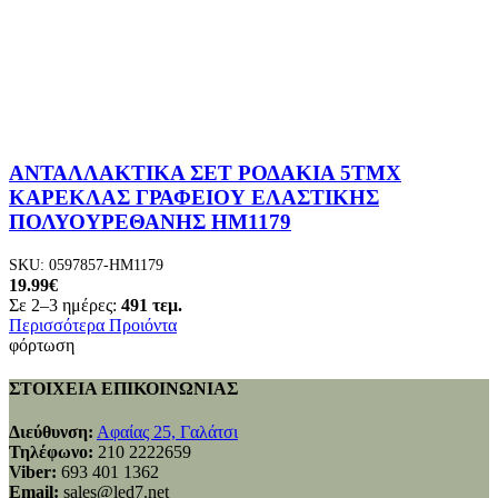
ΑΝΤΑΛΛΑΚΤΙΚΑ ΣΕΤ ΡΟΔΑΚΙΑ 5ΤΜΧ
ΚΑΡΕΚΛΑΣ ΓΡΑΦΕΙΟΥ ΕΛΑΣΤΙΚΗΣ
ΠΟΛΥΟΥΡΕΘΑΝΗΣ HM1179
SKU:
0597857-HM1179
19.99
€
Σε 2–3 ημέρες:
491 τεμ.
Περισσότερα Προιόντα
φόρτωση
ΣΤΟΙΧΕΙΑ ΕΠΙΚΟΙΝΩΝΙΑΣ
Διεύθυνση:
Αφαίας 25, Γαλάτσι
Τηλέφωνο:
210 2222659
Viber:
693 401 1362
Email:
sales@led7.net