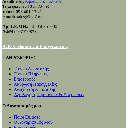
Διεύθυνση:
Αφαίας 25, Γαλάτσι
Τηλέφωνο:
210 2222659
Viber:
693 401 1362
Email:
sales@led7.net
Αρ. Γ.Ε.ΜΗ.:
135059351000
ΑΦΜ:
107550833
B2B Χονδρική για Επαγγελματίες
ΠΛΗΡΟΦΟΡΙΕΣ
Τρόποι Αποστολής
Τρόποι Πληρωμής
Επιστροφές
Ακύρωση Παραγγελίας
Αναζήτηση Αποστολής
Αξιολόγηση Προϊόντων & Υπηρεσιών
Ο Λογαριασμός μου
Ποιοι Είμαστε
Ο Λογαριασμός Μου
Επικοινωνία