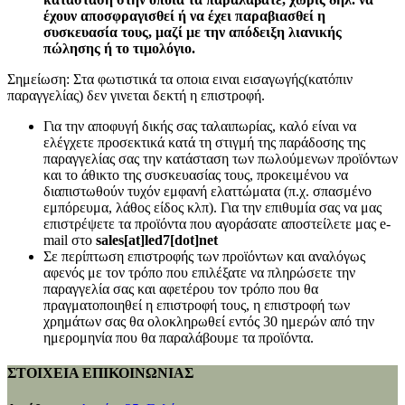
έχουν αποσφραγισθεί ή να έχει παραβιασθεί η
συσκευασία τους, μαζί με την απόδειξη λιανικής
πώλησης ή το τιμολόγιο.
Σημείωση: Στα φωτιστικά τα οποια ειναι εισαγωγής(κατόπιν
παραγγελίας) δεν γινεται δεκτή η επιστροφή.
Για την αποφυγή δικής σας ταλαιπωρίας, καλό είναι να
ελέγχετε προσεκτικά κατά τη στιγμή της παράδοσης της
παραγγελίας σας την κατάσταση των πωλούμενων προϊόντων
και το άθικτο της συσκευασίας τους, προκειμένου να
διαπιστωθούν τυχόν εμφανή ελαττώματα (π.χ. σπασμένο
εμπόρευμα, λάθος είδος κλπ). Για την επιθυμία σας να μας
επιστρέψετε τα προϊόντα που αγοράσατε αποστείλετε μας e-
mail στο
sales[at]led7[dot]net
Σε περίπτωση επιστροφής των προϊόντων και αναλόγως
αφενός με τον τρόπο που επιλέξατε να πληρώσετε την
παραγγελία σας και αφετέρου τον τρόπο που θα
πραγματοποιηθεί η επιστροφή τους, η επιστροφή των
χρημάτων σας θα ολοκληρωθεί εντός 30 ημερών από την
ημερομηνία που θα παραλάβουμε τα προϊόντα.
ΣΤΟΙΧΕΙΑ ΕΠΙΚΟΙΝΩΝΙΑΣ