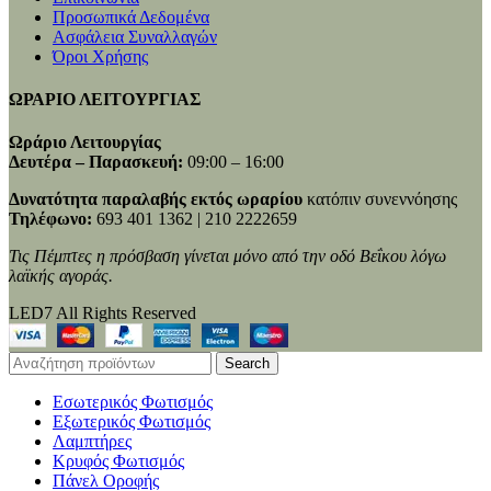
Προσωπικά Δεδομένα
Ασφάλεια Συναλλαγών
Όροι Χρήσης
ΩΡΑΡΙΟ ΛΕΙΤΟΥΡΓΙΑΣ
Ωράριο Λειτουργίας
Δευτέρα – Παρασκευή:
09:00 – 16:00
Δυνατότητα παραλαβής εκτός ωραρίου
κατόπιν συνεννόησης
Τηλέφωνο:
693 401 1362 | 210 2222659
Τις Πέμπτες η πρόσβαση γίνεται μόνο από την οδό Βεΐκου λόγω
λαϊκής αγοράς.
LED7 All Rights Reserved
Search
Εσωτερικός Φωτισμός
Εξωτερικός Φωτισμός
Λαμπτήρες
Κρυφός Φωτισμός
Πάνελ Οροφής